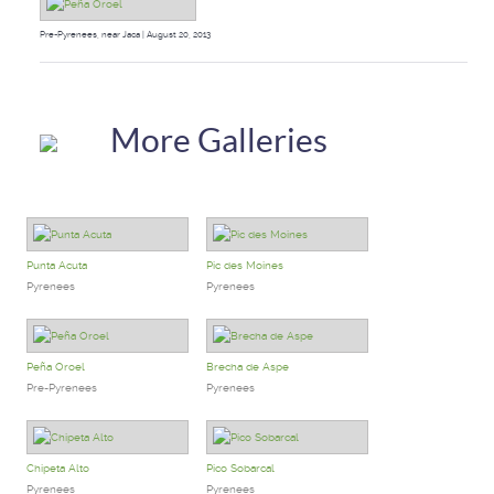
Pre-Pyrenees, near Jaca | August 20, 2013
More Galleries
Punta Acuta
Pic des Moines
Pyrenees
Pyrenees
Peña Oroel
Brecha de Aspe
Pre-Pyrenees
Pyrenees
Chipeta Alto
Pico Sobarcal
Pyrenees
Pyrenees