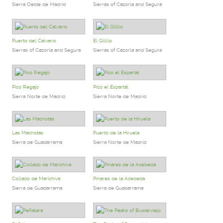
Sierra Oeste de Madrid
Sierras of Cazorla and Segura
Puerto del Calvario
El Gilillo
Sierras of Cazorla and Segura
Sierras of Cazorla and Segura
Pico Regajo
Pico el Espartal
Sierra Norte de Madrid
Sierra Norte de Madrid
Las Machotas
Puerto de la Hiruela
Sierra de Guadarrama
Sierra Norte de Madrid
Collado de Marichiva
Pinares de la Acebeda
Sierra de Guadarrama
Sierra de Guadarrama