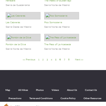
Peñalara
The Peaks of Bustarviejo
Sierra de Guadarrama
Sierra Norte de Madrid
Las Cabreras
Pico Somosierra
Sierra Oeste de Madrid
Sierra Norte de Madrid
Pontón de la Oliva
The Pass of La Acebeda
Sierra Norte de Madrid
Sierra Norte de Madrid
<< Previous
1
2
3
4
5
6
7
8
Next >>
Map
All Hikes
Photos
Videos
About Us
Contact Us
Precautions
Terms and Conditions
Cookie Policy
Other Resources