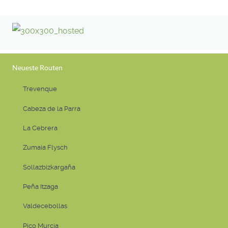
Neueste Routen
Trevenque
Cabeza de la Parra
La Cebrera
Zumaia Flysch
Sollazbizkargaña
Peña Itzaga
Valdecebollas
Pico Murcia