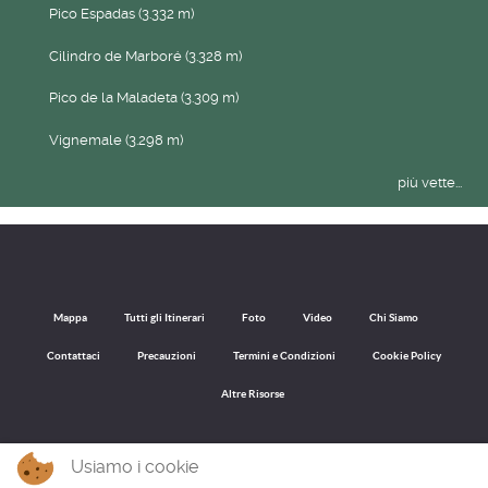
Pico Espadas (3.332 m)
Cilindro de Marboré (3.328 m)
Pico de la Maladeta (3.309 m)
Vignemale (3.298 m)
più vette...
Mappa
Tutti gli Itinerari
Foto
Video
Chi Siamo
Contattaci
Precauzioni
Termini e Condizioni
Cookie Policy
Altre Risorse
Usiamo i cookie