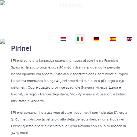
Montardo
Seleziona la tua lingua
Pirinei
I Pirenei sono una fantastica catena montuosa al confine tra Francia e
Spagna. Ha avuto origine circa 50 milioni di anni fa, quando la penisola
iberica (quando era ancora un'isola) si è scontrata con il continente europeo.
La catena montuosa è lunga 415 chilometri e il suo punto più largo è 150
chilometri. Copre quattro province spagnole (Navarra, Huesca, Lleida e
Girona), tre regioni francesi (Aquitaine, Midi-Pyrénées e Roussillon) e l'intero
mini-stato di Andorra.
I Pirenei contano fino a 212 vete di oltre 3.000 metri, con il più alto l'Aneto a
3.408 metri. Ancora la vetta più alta della penisola iberica non si trova nei
Pirenei; questo onore è riservato alla Sierra Nevada con il suo Mulhacén di
3.479 metri.