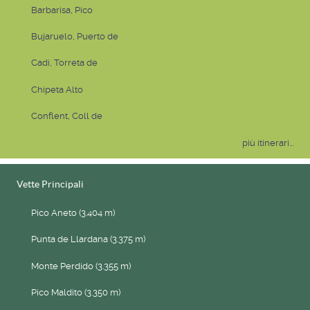
Barbarisa, Pico
Bujaruelo, Puerto de
Cadí, Torreta de
Chipeta Alto
Conflent, Coll de
più itinerari...
Vette Principali
Pico Aneto (3.404 m)
Punta de Llardana (3.375 m)
Monte Perdido (3.355 m)
Pico Maldito (3.350 m)