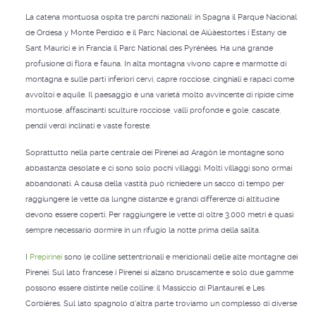
La catena montuosa ospita tre parchi nazionali: in Spagna il Parque Nacional
de Ordesa y Monte Perdido e il Parc Nacional de Aiüàestortes i Estany de
Sant Maurici e in Francia il Parc National des Pyrénées. Ha una grande
profusione di flora e fauna. In alta montagna vivono capre e marmotte di
montagna e sulle parti inferiori cervi, capre rocciose, cinghiali e rapaci come
avvoltoi e aquile. Il paesaggio è una varietà molto avvincente di ripide cime
montuose, affascinanti sculture rocciose, valli profonde e gole, cascate,
pendii verdi inclinati e vaste foreste.
Soprattutto nella parte centrale dei Pirenei ad Aragón le montagne sono
abbastanza desolate e ci sono solo pochi villaggi. Molti villaggi sono ormai
abbandonati. A causa della vastità può richiedere un sacco di tempo per
raggiungere le vette da lunghe distanze e grandi differenze di altitudine
devono essere coperti. Per raggiungere le vette di oltre 3.000 metri è quasi
sempre necessario dormire in un rifugio la notte prima della salita.
I
Prepirinei
sono le colline settentrionali e meridionali delle alte montagne dei
Pirenei. Sul lato francese i Pirenei si alzano bruscamente e solo due gamme
possono essere distinte nelle colline: il Massiccio di Plantaurel e Les
Corbières. Sul lato spagnolo d'altra parte troviamo un complesso di diverse