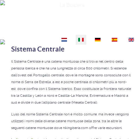
La Buitrera
Seleziona la tua lingua
Sistema Centrale
Il Sistema Centrale è una catena montuosa che si trova nel centro della
penisola iberica e che ha una lunghezza di circa 600 chilometri. Si estende
dall'ovest del Portogallo centrale, dove le montagne sono conosciute con il
nome di Serra de Estrella, a est e poche centinaia di chilometri più a nord-
est, dove confina con il Sistema Iberico. Esso costituisce la frontiera naturale
tra la Castilla y León a nord e Castilla-La Mancha, Extremadura e Madrid a
sud e divide in due l'altiplano centrale (Meseta Central).
L'uso del nome Sistema Centrale non è molto comune, ma invece vengono
utilizzati i nomi delle diverse catene montuose della zona, tra le altre le
seguenti catene montuose dove hikingiberia.com offre varie escursioni.