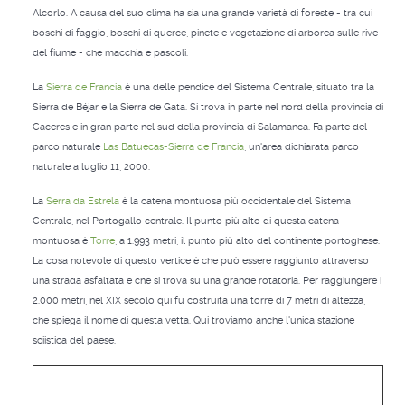
Alcorlo. A causa del suo clima ha sia una grande varietà di foreste - tra cui
boschi di faggio, boschi di querce, pinete e vegetazione di arborea sulle rive
del fiume - che macchia e pascoli.
La
Sierra de Francia
è una delle pendice del Sistema Centrale, situato tra la
Sierra de Béjar e la Sierra de Gata. Si trova in parte nel nord della provincia di
Caceres e in gran parte nel sud della provincia di Salamanca. Fa parte del
parco naturale
Las Batuecas-Sierra de Francia
, un'area dichiarata parco
naturale a luglio 11, 2000.
La
Serra da Estrela
è la catena montuosa più occidentale del Sistema
Centrale, nel Portogallo centrale. Il punto più alto di questa catena
montuosa è
Torre
, a 1.993 metri, il punto più alto del continente portoghese.
La cosa notevole di questo vertice è che può essere raggiunto attraverso
una strada asfaltata e che si trova su una grande rotatoria. Per raggiungere i
2.000 metri, nel XIX secolo qui fu costruita una torre di 7 metri di altezza,
che spiega il nome di questa vetta. Qui troviamo anche l'unica stazione
sciistica del paese.