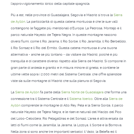
l'approvvigionamento idrico della capitale spagnola.
Più a est, nelle province di Guadalajara, Segovia e Madrid si trova la
Sierra
de Ayllón
. La particolarità di questa catena montuosa è che le sue valli
contengono le faggete più meridionali d'Europa: La Pedrosa, Montejo e il
parco naturale Hayedo de Tejera Negra. In queste montagne nascono
diversi fiumi, come il Río Jarama, il Río Sorbe, il Río Jaramilla, il Río Berbellido,
il Río Sonsaz e il Río del Ermito. Questa catena montuosa è una buona
altermativa - anche se più lontano - da visitare da Madrid, poiché è più
tranquilla e di carattere diverso rispetto alla Sierra de Madrid. Si compone in
gran parte di ardesia e granito e in misura minore di gneiss, e contiene le
ultime vette sopra i 2.000 metri del Sistema Centrale, che offre splendide
viste sia sulle montagne di Madrid che sulla pianura di Segovia.
La
Sierra de Ayllón
fa parte della
Sierra Norte de Guadalajara
che forma una
connessione tra il Sistema Centrale e il
Sistema Iberico
. Oltre alla
Sierra de
Ayllón
comprende le montagne di Alto Rey, Pela e la Sierra Gorda, il parco
naturale Hayedo de Tejera Negra, e le riserve naturali del Macizo del Pico
del Lobo-Cebollera, Río Pelagallinas e del Sonsaz. L'area è attraversata da
letti di fiumi come la Jaramilla, la Jarama, la Lozoya, il Sorbe e la Bornova.
Nella zona si sono anche tre importanti serbatoi: il Vado, la Beleña ed il