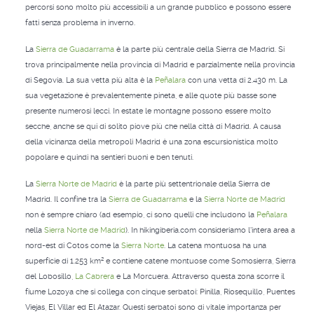
percorsi sono molto più accessibili a un grande pubblico e possono essere
fatti senza problema in inverno.
La
Sierra de Guadarrama
è la parte più centrale della Sierra de Madrid. Si
trova principalmente nella provincia di Madrid e parzialmente nella provincia
di Segovia. La sua vetta più alta è la
Peñalara
con una vetta di 2.430 m. La
sua vegetazione è prevalentemente pineta, e alle quote più basse sone
presente numerosi lecci. In estate le montagne possono essere molto
secche, anche se qui di solito piove più che nella città di Madrid. A causa
della vicinanza della metropoli Madrid è una zona escursionistica molto
popolare e quindi ha sentieri buoni e ben tenuti.
La
Sierra Norte de Madrid
è la parte più settentrionale della Sierra de
Madrid. Il confine tra la
Sierra de Guadarrama
e la
Sierra Norte de Madrid
non è sempre chiaro (ad esempio, ci sono quelli che includono la
Peñalara
nella
Sierra Norte de Madrid
). In hikingiberia.com consideriamo l'intera area a
nord-est di Cotos come la
Sierra Norte
. La catena montuosa ha una
superficie di 1.253 km² e contiene catene montuose come Somosierra, Sierra
del Lobosillo,
La Cabrera
e La Morcuera. Attraverso questa zona scorre il
fiume Lozoya che si collega con cinque serbatoi: Pinilla, Riosequillo, Puentes
Viejas, El Villar ed El Atazar. Questi serbatoi sono di vitale importanza per