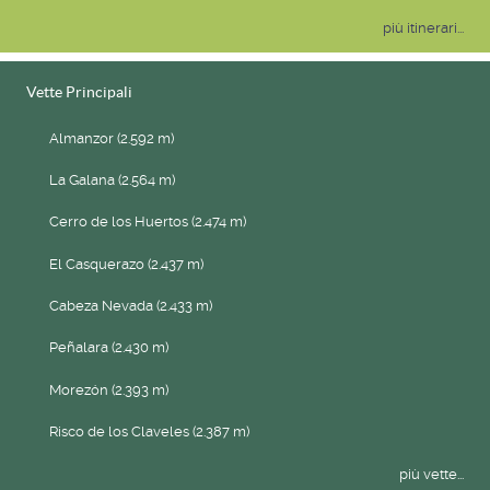
più itinerari...
Vette Principali
Almanzor (2.592 m)
La Galana (2.564 m)
Cerro de los Huertos (2.474 m)
El Casquerazo (2.437 m)
Cabeza Nevada (2.433 m)
Peñalara (2.430 m)
Morezón (2.393 m)
Risco de los Claveles (2.387 m)
più vette...