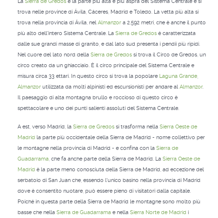
La
Sierra de Gredos
è la parte più alta e più aspra del Sistema Centrale e si
trova nelle province di Ávila, Cáceres, Madrid e Toledo. La vetta più alta si
trova nella provincia di Ávila, nel
Almanzor
a 2.592 metri, che è anche il punto
più alto dell'intero Sistema Centrale. La
Sierra de Gredos
è caratterizzata
dalle sue grandi masse di granito, e dal lato sud presenta i pendii più ripidi.
Nel cuore del lato nord della
Sierra de Gredos
si trova il Circo de Gredos, un
circo creato da un ghiacciaio. È il circo principale del Sistema Centrale e
misura circa 33 ettari. In questo circo si trova la popolare
Laguna Grande
,
Almanzor
utilizzata da molti alpinisti ed escursionisti per andare al
Almanzor
.
Il paesaggio di alta montagna brullo e roccioso di questo circo è
spettacolare e uno dei punti salienti assoluti del Sistema Centrale.
A est, verso Madrid, la
Sierra de Gredos
si trasforma nella
Sierra Oeste de
Madrid
la parte più occidentale della Sierra de Madrid - nome collettivo per
le montagne nella provincia di Madrid - e confina con la
Sierra de
Guadarrama
, che fa anche parte della Sierra de Madrid. La
Sierra Oeste de
Madrid
è la parte meno conosciuta della Sierra de Madrid, ad eccezione del
serbatoio di San Juan che, essendo l'unico basino nella provincia di Madrid
dove è consentito nuotare, può essere pieno di visitatori dalla capitale.
Poiché in questa parte della Sierra de Madrid le montagne sono molto più
basse che nella
Sierra de Guadarrama
e nella
Sierra Norte de Madrid
i