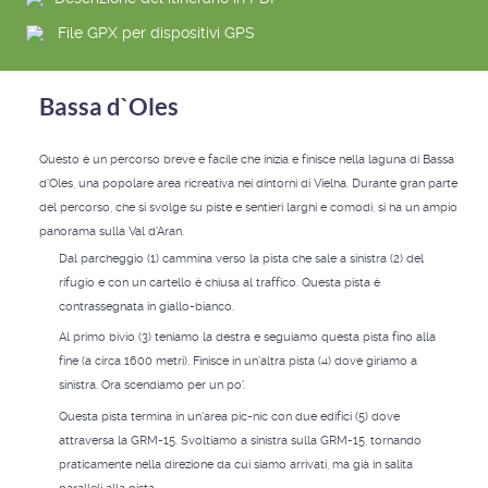
File GPX per dispositivi GPS
Bassa d`Oles
Questo è un percorso breve e facile che inizia e finisce nella laguna di Bassa
d'Oles, una popolare area ricreativa nei dintorni di Vielha. Durante gran parte
del percorso, che si svolge su piste e sentieri larghi e comodi, si ha un ampio
panorama sulla Val d'Aran.
Dal parcheggio (1) cammina verso la pista che sale a sinistra (2) del
rifugio e con un cartello è chiusa al traffico. Questa pista è
contrassegnata in giallo-bianco.
Al primo bivio (3) teniamo la destra e seguiamo questa pista fino alla
fine (a circa 1600 metri). Finisce in un'altra pista (4) dove giriamo a
sinistra. Ora scendiamo per un po'.
Questa pista termina in un'area pic-nic con due edifici (5) dove
attraversa la GRM-15. Svoltiamo a sinistra sulla GRM-15, tornando
praticamente nella direzione da cui siamo arrivati, ma già in salita