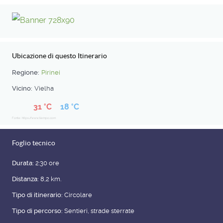
Ubicazione di questo Itinerario
Regione:
Pirinei
Vicino:
Vielha
31 °C
18 °C
Fonte: https://www.tiempo.com
Foglio tecnico
Durata:
2:30 ore
Distanza:
8,2 km.
Tipo di itinerario:
Circolare
Tipo di percorso:
Sentieri, strade sterrate