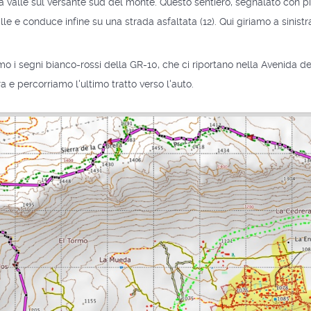
la valle sul versante sud del monte. Questo sentiero, segnalato con pi
le e conduce infine su una strada asfaltata (12). Qui giriamo a sinist
 i segni bianco-rossi della GR-10, che ci riportano nella Avenida de
a e percorriamo l'ultimo tratto verso l'auto.