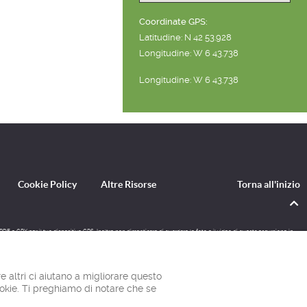
Coordinate GPS:
Latitudine: N 42 53.928
Longitudine: W 6 43.738
Longitudine: W 6 43.738
Cookie Policy
Altre Risorse
Torna all'inizio
e PDF o GPX per il tuo dispositivo GPS. Inoltre non dimenticare di guardare le foto e il video di questa escursione in
e altri ci aiutano a migliorare questo
ookie. Ti preghiamo di notare che se