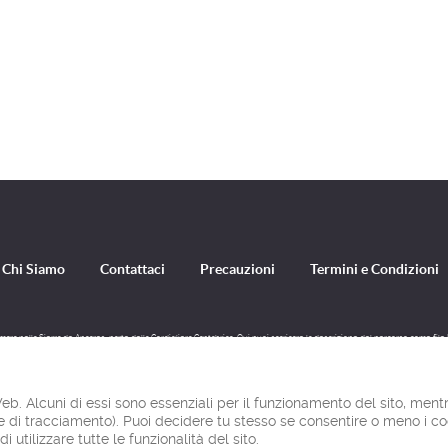
Chi Siamo
Contattaci
Precauzioni
Termini e Condizioni
uímara nella Sierra de Ancares, parte della Cordigliera Cantabrica. Qui puoi scaricare la descrizione del percorso come fil
montagna.
Web. Alcuni di essi sono essenziali per il funzionamento del sito, mentr
© Ibereffect S.L. 2011 - 2026
kie di tracciamento). Puoi decidere tu stesso se consentire o meno i c
Tutti i diritti riservati.
di utilizzare tutte le funzionalità del sito.