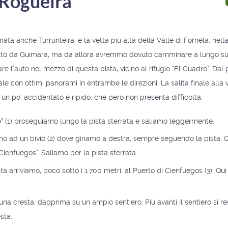
Rogueira
ta anche Turrunteira, è la vetta più alta della Valle di Fornela, nella
tto da Guímara, ma da allora avremmo dovuto camminare a lungo su 
 l'auto nel mezzo di questa pista, vicino al rifugio "El Cuadro". Dal
 con ottimi panorami in entrambe le direzioni. La salita finale alla 
 un po' accidentato e ripido, che però non presenta difficoltà.
o" (1) proseguiamo lungo la pista sterrata e saliamo leggermente.
o ad un bivio (2) dove giriamo a destra, sempre seguendo la pista. 
Cienfuegos". Saliamo per la pista sterrata.
ta arriviamo, poco sotto i 1.700 metri, al Puerto di Cienfuegos (3). Qui
 cresta, dapprima su un ampio sentiero. Più avanti il ​​sentiero si re
sta.