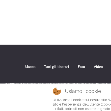
Mappa
Tutti gli Itinerari
Foto
Video
In questa pagina si trova l'itinerario di un'escursione nella provincia spagnola di León a Castilla y León vicino a G
Usiamo i cookie
Utilizziamo i cookie sul nostro sito 
sito e l'esperienza dell'utente (coo
li rifiuti, potresti non essere in grado 