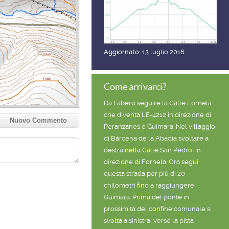
Aggiornato:
13 luglio 2016
Come arrivarci?
Da Fabero seguire la Calle Fornela
che diventa LE-4212 in direzione di
Nuovo Commento
Peranzanes e Guímara. Nel villaggio
di Bárcena de la Abadía svoltare a
destra nella Calle San Pedro, in
direzione di Fornela. Ora segui
questa strada per più di 20
chilometri fino a raggiungere
Guímara. Prima del ponte in
prossimità del confine comunale si
svolta a sinistra, verso la pista