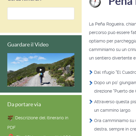
Peña 
La Peña Rogueira, chiama
percorso può essere fa
optiamo per parcheggiare
Guardare il Video
camminiamo su un crinale
un sentiero divertente e
Dal rifugio "El Cuadr
Dopo un po' giungiam
direzione "Puerto de 
Attraverso questa pis
Da portare via
un cammino largo.
Descrizione del itinerario in
Ora camminiamo su una
PDF
destra, sempre in cre