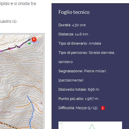
ipido e si snoda tra
Foglio tecnico
uadro (1).
Durata:
4:30 ore
Distanza:
14,6 km.
Tipo di itinerario:
Andata
Tipo di percorso:
Strada sterrata,
sentiero
Segnalazione:
Pietre miliari
(parzialmente)
Dislivello totale:
696 m.
Punto più alto:
1.967 m.
Difficoltà:
Mezza (5/15)