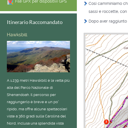
File GPX per dispositivi GPS
Così camminiamo chia
sassi e roccette, con
Dopo aver raggiunto l
Itinerario Raccomandato
Hawksbill
A 1.239 metri Hawskbill è la vetta più
alta del Parco Nazionale di
Shenandoah. Il percorso per
raggiungerlo è breve e un po'
ripido, ma offre alcune spettacolari
viste a 360 gradi sulla Carolina del
Nord, inclusa una splendida vista