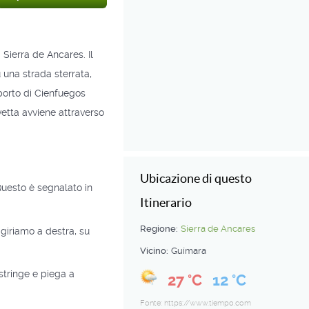
 Sierra de Ancares. Il
una strada sterrata,
 porto di Cienfuegos
vetta avviene attraverso
Ubicazione di questo
Questo è segnalato in
Itinerario
Regione:
Sierra de Ancares
 giriamo a destra, su
Vicino:
Guímara
stringe e piega a
27 °C
12 °C
Fonte: https://www.tiempo.com