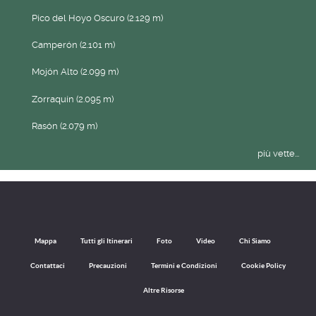
Pico del Hoyo Oscuro (2.129 m)
Camperón (2.101 m)
Mojón Alto (2.099 m)
Zorraquín (2.095 m)
Rasón (2.079 m)
più vette...
Mappa
Tutti gli Itinerari
Foto
Video
Chi Siamo
Contattaci
Precauzioni
Termini e Condizioni
Cookie Policy
Altre Risorse