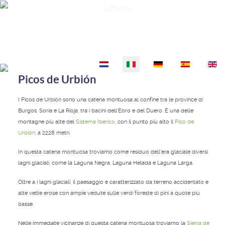
Urbión
Seleziona la tua lingua
Picos de Urbión
I Picos de Urbión sono una catena montuosa al confine tra le province di
Burgos, Soria e La Rioja, tra i bacini dell'Ebro e del Duero. È una delle
montagne più alte del
Sistema Iberico
, con il punto più alto il
Pico de
Urbión
, a 2228 metri.
In questa catena montuosa troviamo come residuo dell'era glaciale diversi
laghi glaciali, come la Laguna Negra, Laguna Helada e Laguna Larga.
Oltre a i laghi glaciali, il paesaggio è caratterizzato da terreno accidentato e
alte vette erose con ampie vedute sulle verdi foreste di pini a quote più
basse.
Nelle immediate vicinanze di questa catena montuosa troviamo la
Sierra de