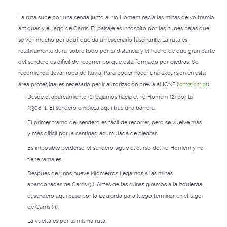
La ruta sube por una senda junto al río Homem hacia las minas de volframio
antiguas y el lago de Carris. El paisaje es inhóspito por las nubes bajas que
se ven mucho por aquí, que da un escenario fascinante. La ruta es
relativamente dura, sobre todo por la distancia y el hecho de que gran parte
del sendero es difícil de recorrer porque está formado por piedras. Se
recomienda llevar ropa de lluvia. Para poder hacer una excursión en esta
área protegida, es necesario pedir autorización previa al ICNF (
icnf@icnf.pt
).
Desde el aparcamiento (1) bajamos hacia el río Homem (2) por la
N308-1. El sendero empieza aquí tras una barrera.
El primer tramo del sendero es fácil de recorrer, pero se vuelve más
y más difícil por la cantidad acumulada de piedras.
Es imposible perderse: el sendero sigue el curso del río Homem y no
tiene ramales.
Después de unos nueve kilómetros llegamos a las minas
abandonadas de Carris (3). Antes de las ruinas giramos a la izquierda,
el sendero aquí pasa por la izquierda para luego terminar en el lago
de Carris (4).
La vuelta es por la misma ruta.