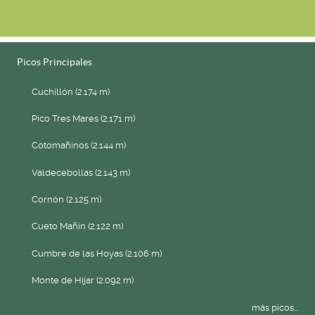
Picos Principales
Cuchillón (2.174 m)
Pico Tres Mares (2.171 m)
Cotomañinos (2.144 m)
Valdecebollas (2.143 m)
Cornón (2.125 m)
Cueto Mañín (2.122 m)
Cumbre de las Hoyas (2.106 m)
Monte de Híjar (2.092 m)
más picos...