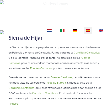
Valdecebollas
Seleccione su idioma
Sierra de Híjar
La Sierra de Híjar es una pequeña sierra que se encuentra mayoritariamente
en Palencia y el resto en Cantabria. Forma parte de la
Cordillera Cantábrica
y de la Montaña Palentina. Por lo tanto, no está lejos de las
Fuentes
Carrionas
, pero es una cadena montañosa considerablemente más suave y
accesible que las
Fuentes Carrionas
, por tanto menos espectacular.
Además de hermosas vistas de las
Fuentes Carrionas
, también tenemos una
hermosa vista de los cercanos
Picos de Europa
. Situada al este de la
Cordillera Cantábrica
, aquí encontramos los últimos picos por encima de los
2.000 metros de la
Cordillera Cantábrica
. En el norte de España solo
encontramos picos por encima de los 2.000 metros en el este una vez en los
Pirineos
.