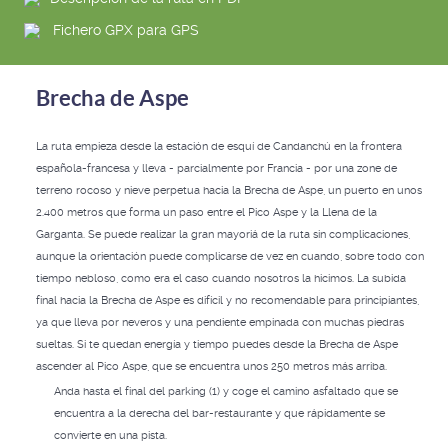
Fichero GPX para GPS
Brecha de Aspe
La ruta empieza desde la estación de esquí de Candanchú en la frontera
española-francesa y lleva - parcialmente por Francia - por una zone de
terreno rocoso y nieve perpetua hacia la Brecha de Aspe, un puerto en unos
2.400 metros que forma un paso entre el Pico Aspe y la Llena de la
Garganta. Se puede realizar la gran mayoriá de la ruta sin complicaciones,
aunque la orientación puede complicarse de vez en cuando, sobre todo con
tiempo nebloso, como era el caso cuando nosotros la hicimos. La subida
final hacia la Brecha de Aspe es difícil y no recomendable para principiantes,
ya que lleva por neveros y una pendiente empinada con muchas piedras
sueltas. Si te quedan energía y tiempo puedes desde la Brecha de Aspe
ascender al Pico Aspe, que se encuentra unos 250 metros más arriba.
Anda hasta el final del parking (1) y coge el camino asfaltado que se
encuentra a la derecha del bar-restaurante y que rápidamente se
convierte en una pista.