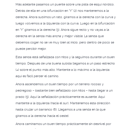
Más adelante pasamos un puente sobre una pista de esquí nórdico.
Detrás de ella en una bifurcación en “Y” (2) nos mantenemos a la
derecha. Ahora subimos un rato, giramos a la derecha con la curva y
luego volvemos a la izquierda con la curva. Luego en la bifurcación
en “Y” giramos a la derecha (3). Ahora sigue recto y no vayas a la
derecha en la senda más ancha y mejor visible. La senda que
debemos coger no se ve muy bien al inicio, pero dentro de poco se
puede percibir mejor.
Esta senda está señalizada con hitos y la seguimos durante un buen
tiempo. Después de una buena subida llegamos a un paso estrecho
(4) sobre el punto más alto. Mantente a lo máximo a la izquierda:
aquí es fácil perder el camino.
Ahora ascendemos un buen tiempo por un terreno rocoso y
pedregoso – bastante bien señalizado con hitos – hasta llegar a un
prado (5). Aquí la señalización prácticamente es ausente. Aquí
mantente a la izquierda (hacia el sur). Mantenemos esta dirección
hasta cruzar un barranco (6). Llegamos a una senda en la que
giramos a la derecha (hacia el oeste).
Ahora caminamos un buen tiempo prácticamente sin desnivel por