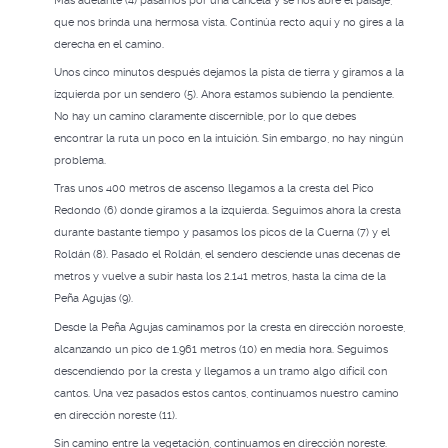
Más adelante (4) pasamos por una cancela y se nos abre el paisaje,
que nos brinda una hermosa vista. Continúa recto aquí y no gires a la
derecha en el camino.
Unos cinco minutos después dejamos la pista de tierra y giramos a la
izquierda por un sendero (5). Ahora estamos subiendo la pendiente.
No hay un camino claramente discernible, por lo que debes
encontrar la ruta un poco en la intuición. Sin embargo, no hay ningún
problema.
Tras unos 400 metros de ascenso llegamos a la cresta del Pico
Redondo (6) donde giramos a la izquierda. Seguimos ahora la cresta
durante bastante tiempo y pasamos los picos de la Cuerna (7) y el
Roldán (8). Pasado el Roldán, el sendero desciende unas decenas de
metros y vuelve a subir hasta los 2.141 metros, hasta la cima de la
Peña Agujas (9).
Desde la Peña Agujas caminamos por la cresta en dirección noroeste,
alcanzando un pico de 1.961 metros (10) en media hora. Seguimos
descendiendo por la cresta y llegamos a un tramo algo difícil con
cantos. Una vez pasados ​​estos cantos, continuamos nuestro camino
en dirección noreste (11).
Sin camino entre la vegetación, continuamos en dirección noreste.