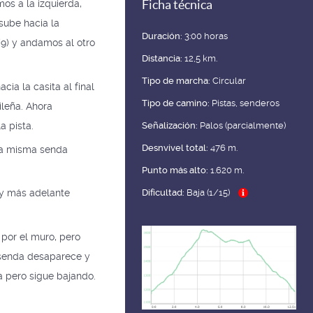
mos a la izquierda,
Ficha técnica
sube hacia la
Duración:
3:00 horas
(9) y andamos al otro
Distancia:
12,5 km.
Tipo de marcha:
Circular
ia la casita al final
Tipo de camino:
Pistas, senderos
ileña. Ahora
a pista.
Señalización:
Palos (parcialmente)
Desnvivel total:
476 m.
 la misma senda
Punto más alto:
1.620 m.
Dificultad:
Baja (1/15)
 y más adelante
 por el muro, pero
 senda desaparece y
a pero sigue bajando.