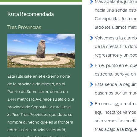
Más adelante, justo a
hacia una senda estr
Ruta Recomendada
Cachiporilla. Justo 
Tres Provincias
lado los últimos metr
Volvemos a la alambr
de la cresta (11), do
regresamos y un poco
En el punto en el qu
estrecha, pero ya en 
Esta ruta sale en el extremo norte
de la provincia de Madrid, en el
Esta senda la seguim
Puerto de Somosierra, donde en
pasamos por un muro 
1.444 metros la A-1 hace su atajo a la
En unos 1.550 metros
provincia de Segovia. La ruta lleva
aquí nosotros vamos 
al Pico Tres Provincias que debe su
solo vemos las huell
nombre al hecho que es la frontera
Más abajo a la izqui
entre las tres provincias Madrid,