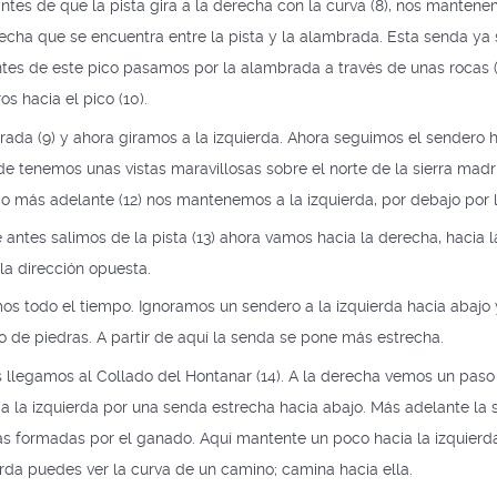
ntes de que la pista gira a la derecha con la curva (8), nos mantene
echa que se encuentra entre la pista y la alambrada. Esta senda ya 
antes de este pico pasamos por la alambrada a través de unas rocas 
os hacia el pico (10).
ada (9) y ahora giramos a la izquierda. Ahora seguimos el sendero hac
nde tenemos unas vistas maravillosas sobre el norte de la sierra madr
 más adelante (12) nos mantenemos a la izquierda, por debajo por l
e antes salimos de la pista (13) ahora vamos hacia la derecha, hacia
la dirección opuesta.
os todo el tiempo. Ignoramos un sendero a la izquierda hacia abajo
de piedras. A partir de aquí la senda se pone más estrecha.
 llegamos al Collado del Hontanar (14). A la derecha vemos un paso
a la izquierda por una senda estrecha hacia abajo. Más adelante la
as formadas por el ganado. Aquí mantente un poco hacia la izquierd
erda puedes ver la curva de un camino; camina hacia ella.