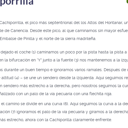
porrilla
 Cachiporrilla, el pico más septentrional del los Altos del Hontanar, 
lle de Canencia. Desde este pico, al que caminamos sin mayor esfu
Embalse de Pinilla y el norte de la sierra madrileña.
jado el coche (1) caminamos un poco por la pista hasta la pista a la
 la bifurcación en “Y” junto a la fuente (3) nos mantenemos a la izq
mos durante un buen tiempo e ignoramos varios ramales. Después de 
 altitud (4) – se une un sendero desde la izquierda. Aquí seguimos 
n sendero más estrecho a la derecha, pero nosotros seguimos la curv
eñalizado con un palo de la vía pecuaria con una flechita roja.
l camino se divide en una curva (6). Aquí seguimos la curva a la der
cación (7) ignoramos el palo de la vía pecuaria y giramos a la derech
ás estrecho, ahora con la Cachiporilla claramente enfrente.