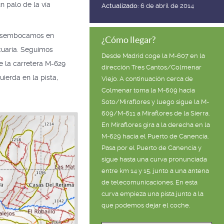
n palo de la vía
Actualizado:
6 de abril de 2014
 desembocamos en
¿Cómo llegar?
ecuaria. Seguimos
Desde Madrid coge la M-607 en la
e la carretera M-629
dirección Tres Cantos/Colmenar
uierda en la pista,
Viejo. A continuación cerca de
Colmenar toma la M-609 hacia
Soto/Miraflores y luego sigue la M-
609/M-611 a Miraflores de la Sierra.
En Miraflores gira a la derecha en la
M-629 hacia el Puerto de Canencia.
Pasa por el Puerto de Canencia y
sigue hasta una curva pronunciada
entre km 14 y 15, junto a una antena
de telecomunicaciones. En esta
curva empieza una pista junto a la
que podemos dejar el coche.