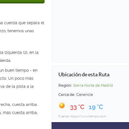
una cuerda que separa el
erzo, tenemos unas
 izquierda (2), en la
uierda.
un buen tiempo - en
Ubicación de esta Ruta
recto. Un poco más
Región:
Sierra Norte de Madrid
a de la pista a la
Cerca de:
Canencia
echa, cuesta arriba.
33 °C
19 °C
a, más cuesta arriba,
Fuente: https://www.tiempo.com