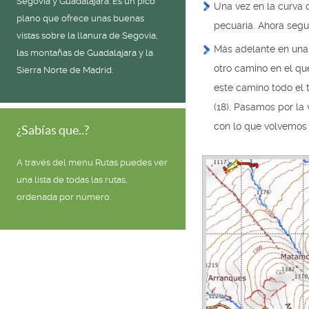
Segovia y Guadalajara. Es un pico
Una vez en la curva 
plano que ofrece unas buenas
pecuaria. Ahora segu
vistas sobre la llanura de Segovia,
Más adelante en una 
las montañas de Guadalajara y la
otro camino en el que
Sierra Norte de Madrid.
este camino todo el 
(18). Pasamos por la 
con lo que volvemos a
¿Sabías que..?
A través del menu Rutas puedes ver
una lista de todas las rutas,
ordenada por número.