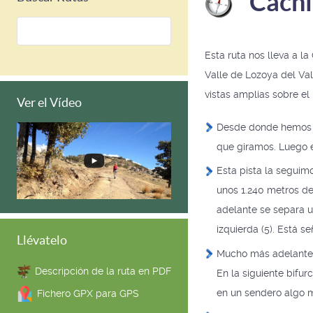
Cachi
Esta ruta nos lleva a la
Valle de Lozoya del Va
vistas amplias sobre el 
Ver el Vídeo
Desde donde hemos de
que giramos. Luego en
Esta pista la segui
unos 1.240 metros de
adelante se separa u
izquierda (5). Está s
Llévatelo
Mucho más adelante e
Descripción de la ruta en PDF
En la siguiente bifur
en un sendero algo m
Fichero GPX para GPS