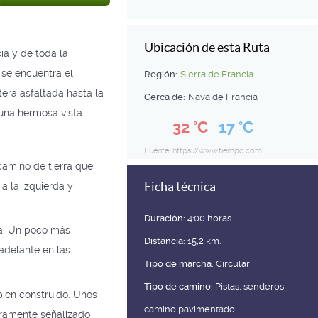
Ubicación de esta Ruta
ia y de toda la
 se encuentra el
Región:
Sierra de Francia
era asfaltada hasta la
Cerca de:
Nava de Francia
 una hermosa vista
32 °C
17 °C
Fuente: https://www.tiempo.com
camino de tierra que
Ficha técnica
 a la izquierda y
Duración:
4:00 horas
cha. Un poco más
Distancia:
15,2 km.
 adelante en las
Tipo de marcha:
Circular
Tipo de camino:
Pistas, senderos,
ien construido. Unos
camino pavimentado
aramente señalizado