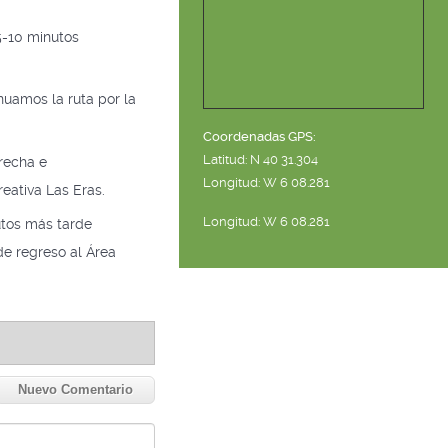
5-10 minutos
nuamos la ruta por la
Coordenadas GPS:
Latitud: N 40 31.304
erecha e
Longitud: W 6 08.281
eativa Las Eras.
Longitud: W 6 08.281
utos más tarde
de regreso al Área
Nuevo Comentario