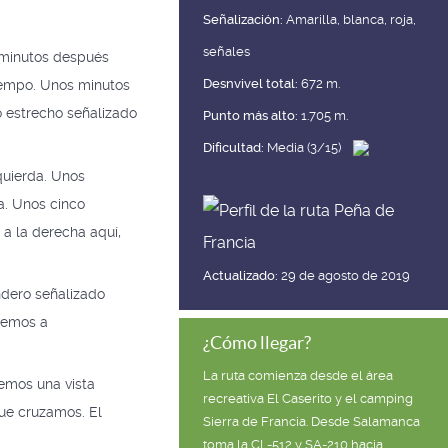
Señalización:
Amarilla, blanca, roja,
señales
s minutos después
Desnvivel total:
672 m.
tiempo. Unos minutos
o estrecho señalizado
Punto más alto:
1.705 m.
Dificultad:
Media (3/15)
quierda. Unos
a. Unos cinco
a la derecha aquí,
Actualizado:
29 de agosto de 2019
ndero señalizado
vemos a
¿Cómo llegar?
La ruta comienza desde el área
nemos una vista
recreativa El Caserito y el camping
que cruzamos. El
Sierra de Francia. Desde Salamanca
toma la CL-512 y SA-210 hacia