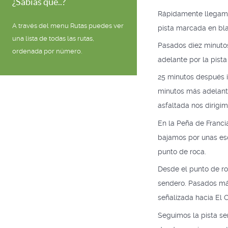
¿Sabías que..?
Rápidamente llegamos
A través del menu Rutas puedes ver
pista marcada en bla
una lista de todas las rutas,
Pasados ​​diez minut
ordenada por número.
adelante por la pista
25 minutos después i
minutos más adelante
asfaltada nos dirigim
En la Peña de Franci
bajamos por unas esc
punto de roca.
Desde el punto de ro
sendero. Pasados ​​má
señalizada hacia El 
Seguimos la pista se