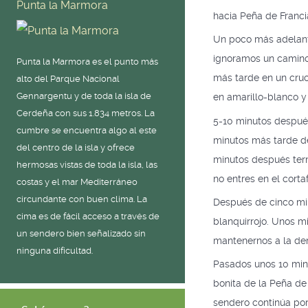
Punta la Marmora
hacia Peña de Franci
Un poco más adelante
ignoramos un camino 
Punta la Marmora es el punto más
más tarde en un cruc
alto del Parque Nacional
Gennargentu y de toda la isla de
en amarillo-blanco y
Cerdeña con sus 1.834 metros. La
5-10 minutos después
cumbre se encuentra algo al este
minutos más tarde d
del centro de la isla y ofrece
minutos después term
hermosas vistas de toda la isla, las
no entres en el corta
costas y el mar Mediterráneo
circundante con buen clima. La
Después de cinco min
cima es de fácil acceso a través de
blanquirrojo. Unos 
un sendero bien señalizado sin
mantenernos a la der
ninguna dificultad.
Pasados ​​unos 10 mi
bonita de la Peña de
sendero continúa por 