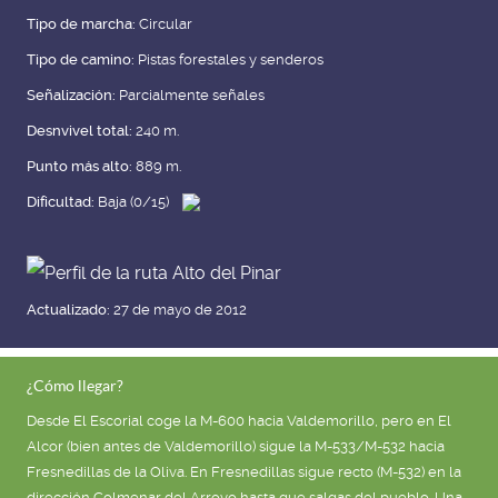
Tipo de marcha:
Circular
Tipo de camino:
Pistas forestales y senderos
Señalización:
Parcialmente señales
Desnvivel total:
240 m.
Punto más alto:
889 m.
Dificultad:
Baja (0/15)
Actualizado:
27 de mayo de 2012
¿Cómo llegar?
Desde El Escorial coge la M-600 hacia Valdemorillo, pero en El
Alcor (bien antes de Valdemorillo) sigue la M-533/M-532 hacia
Fresnedillas de la Oliva. En Fresnedillas sigue recto (M-532) en la
dirección Colmenar del Arroyo hasta que salgas del pueblo. Una