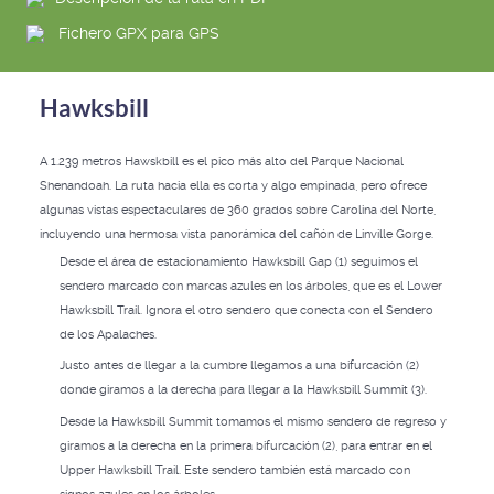
Fichero GPX para GPS
Hawksbill
A 1.239 metros Hawskbill es el pico más alto del Parque Nacional
Shenandoah. La ruta hacia ella es corta y algo empinada, pero ofrece
algunas vistas espectaculares de 360 grados sobre Carolina del Norte,
incluyendo una hermosa vista panorámica del cañón de Linville Gorge.
Desde el área de estacionamiento Hawksbill Gap (1) seguimos el
sendero marcado con marcas azules en los árboles, que es el Lower
Hawksbill Trail. Ignora el otro sendero que conecta con el Sendero
de los Apalaches.
Justo antes de llegar a la cumbre llegamos a una bifurcación (2)
donde giramos a la derecha para llegar a la Hawksbill Summit (3).
Desde la Hawksbill Summit tomamos el mismo sendero de regreso y
giramos a la derecha en la primera bifurcación (2), para entrar en el
Upper Hawksbill Trail. Este sendero también está marcado con