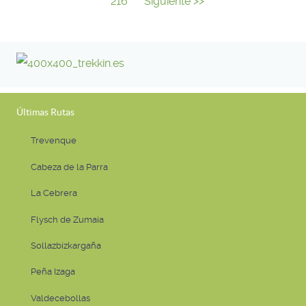
216
Siguiente >>
Últimas Rutas
Trevenque
Cabeza de la Parra
La Cebrera
Flysch de Zumaia
Sollazbizkargaña
Peña Izaga
Valdecebollas