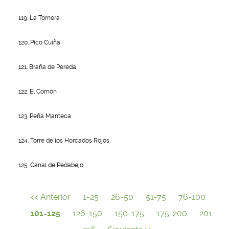
119. La Tornera
120. Pico Cuiña
121. Braña de Pereda
122. El Cornón
123. Peña Manteca
124. Torre de los Horcados Rojos
125. Canal de Pedabejo
<< Anterior
1-25
26-50
51-75
76-100
101-125
126-150
150-175
175-200
201-