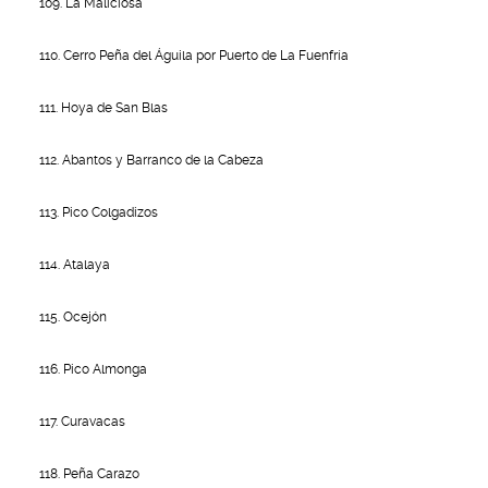
109. La Maliciosa
110. Cerro Peña del Águila por Puerto de La Fuenfría
111. Hoya de San Blas
112. Abantos y Barranco de la Cabeza
113. Pico Colgadizos
114. Atalaya
115. Ocejón
116. Pico Almonga
117. Curavacas
118. Peña Carazo