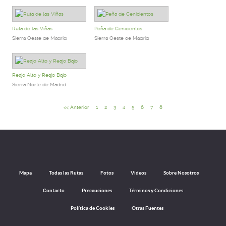
Ruta de las Viñas
Peña de Cenicientos
Sierra Oeste de Madrid
Sierra Oeste de Madrid
Reajo Alto y Reajo Bajo
Sierra Norte de Madrid
<< Anterior
1
2
3
4
5
6
7
8
Mapa
Todas las Rutas
Fotos
Videos
Sobre Nosotros
Contacto
Precauciones
Términos y Condiciones
Política de Cookies
Otras Fuentes