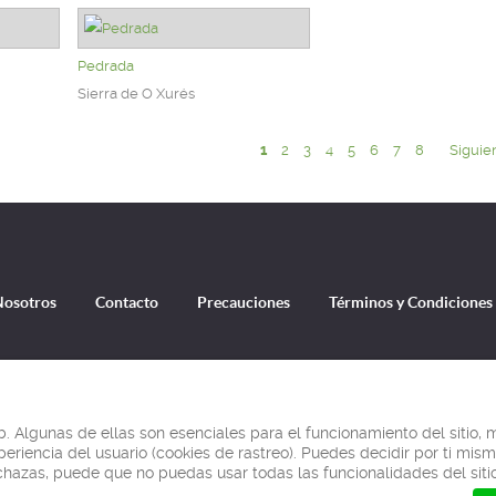
Pedrada
Sierra de O Xurés
1
2
3
4
5
6
7
8
Siguie
Nosotros
Contacto
Precauciones
Términos y Condiciones
laico-Leonés, cerca de Soajo en Portugal. Aquí puedes descargar la descripción de la ruta, en formato PDF o como fich
. Algunas de ellas son esenciales para el funcionamiento del sitio,
© Ibereffect S.L. 2011 - 2026
periencia del usuario (cookies de rastreo). Puedes decidir por ti mismo
Todos los derechos reservados.
echazas, puede que no puedas usar todas las funcionalidades del siti