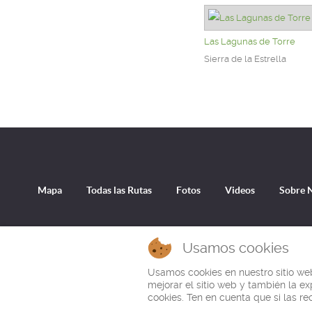
Las Lagunas de Torre
Sierra de la Estrella
Mapa
Todas las Rutas
Fotos
Videos
Sobre 
En esta página encuentras una ruta de senderismo en el Parque Nacional de Portugal Peneda-Gerês en el Macizo Ga
Usamos cookies
Usamos cookies en nuestro sitio web
mejorar el sitio web y también la ex
cookies. Ten en cuenta que si las r