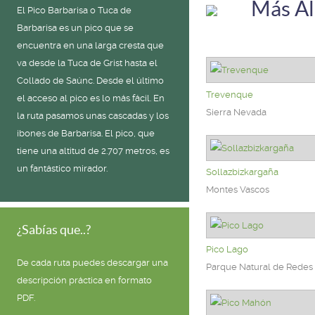
Más Á
El Pico Barbarisa o Tuca de
Barbarisa es un pico que se
encuentra en una larga cresta que
va desde la Tuca de Grist hasta el
Collado de Saúnc. Desde el último
Trevenque
el acceso al pico es lo más fácil. En
Sierra Nevada
la ruta pasamos unas cascadas y los
ibones de Barbarisa. El pico, que
tiene una altitud de 2.707 metros, es
un fantástico mirador.
Sollazbizkargaña
Montes Vascos
¿Sabías que..?
Pico Lago
De cada ruta puedes descargar una
Parque Natural de Redes
descripción práctica en formato
PDF.