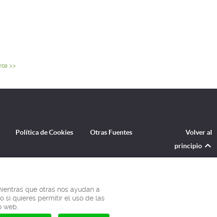
nte >>
Política de Cookies
Otras Fuentes
Volver al
principio
ero GPX para tu dispositivo GPS. Además, no olvides ver las fotos y vídeo de esta caminata en la montaña/sierra.
 mientras que otras nos ayudan a
 si quieres permitir el uso de las
o web.