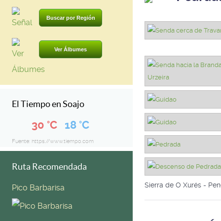
Buscar por Región
Ver Álbumes
El Tiempo en Soajo
30 °C
18 °C
Fuente: https://www.tiempo.com
Ruta Recomendada
Sierra de O Xurés - Pen
Pico Barbarisa