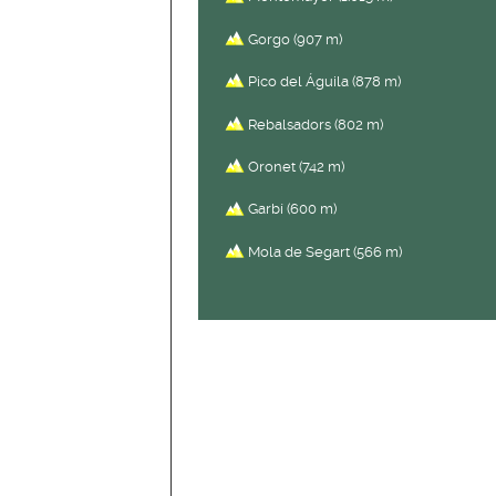
Gorgo (907 m)
Pico del Águila (878 m)
Rebalsadors (802 m)
Oronet (742 m)
Garbí (600 m)
Mola de Segart (566 m)