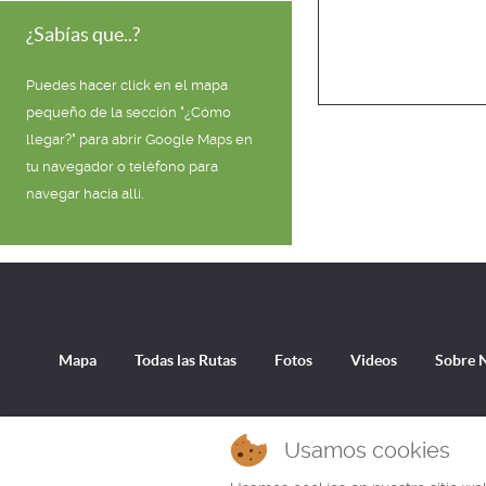
¿Sabías que..?
Puedes hacer click en el mapa
pequeño de la sección "¿Cómo
llegar?" para abrir Google Maps en
tu navegador o teléfono para
navegar hacia allí.
Mapa
Todas las Rutas
Fotos
Videos
Sobre 
En esta página puedes encontrar información y rutas de senderismo en las montañas de la Sierra Calderona, parte
Usamos cookies