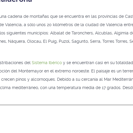
una cadena de montañas que se encuentra en las provincias de Caste
Valencia, a sólo unos 20 kilómetros de la ciudad de Valencia entre
 los siguientes municipios: Albalat de Taronchers, Alcublas, Algimia de
ines, Náquera, Olocau, El Puig, Puzol, Sagunto, Serra, Torres Torres, Se
stribaciones del
Sistema Ibérico
y se encuentran casi en su totalidad
pción del Montemayor en el extremo noroeste. El paisaje es un terr
 crecen pinos y alcornoques. Debido a su cercanía al Mar Mediterrá
n clima mediterráneo, con una temperatura media de 17 grados. Desd