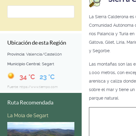
La Sierra Calderona es 
Comunidad Autónoma de 
ríos Palancia y Turia en
Gátova, Gilet, Liria, Mar
Ubicación de esta Región
y Segorbe.
Provincia:
Valencia/Castellón
Las montañas son las e
Municipio Central:
Segart
1.000 metros, con exce
34 °C
23 °C
arenisca y caliza donde
Fuente: https://www.tiempo.com
sobre el mar y tiene u
parque natural.
Ruta Recomendada
La Mola de Segart