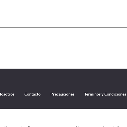
Nosotros
Contacto
Precauciones
Términos y Condiciones
 del Sistema Ibérico, en la provincia de Valencia. Puedes descargar las descripciones de las rutas gratis, en formato 