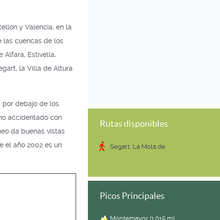
llón y Valencia, en la
 las cuencas de los
 Alfara, Estivella,
gart, la Villa de Altura
 por debajo de los
eno accidentado con
Rutas disponibles
neo da buenas vistas
e el año 2002 es un
Segart, La Mola de
Picos Principales
Montemayor (1.015 m)