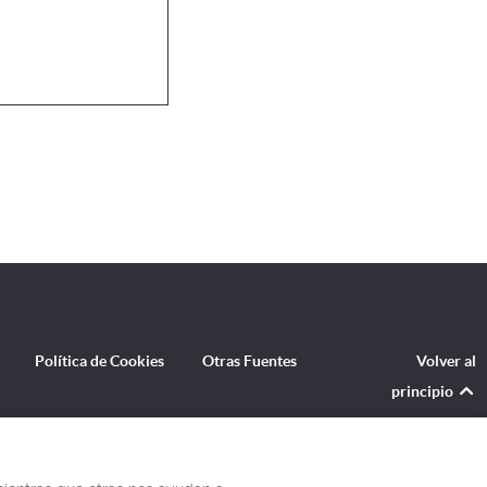
Política de Cookies
Otras Fuentes
Volver al
principio
PDF o como fichero GPX para tu dispositivo GPS y todas las caminatas se han capturado en fotos y videos bonitos.