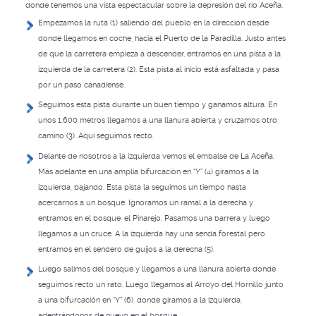
donde tenemos una vista espectacular sobre la depresión del río Aceña.
Empezamos la ruta (1) saliendo del pueblo en la dirección desde
donde llegamos en coche, hacia el Puerto de la Paradilla. Justo antes
de que la carretera empieza a descender, entramos en una pista a la
izquierda de la carretera (2). Esta pista al inicio está asfaltada y pasa
por un paso canadiense.
Seguimos esta pista durante un buen tiempo y ganamos altura. En
unos 1.600 metros llegamos a una llanura abierta y cruzamos otro
camino (3). Aquí seguimos recto.
Delante de nosotros a la izquierda vemos el embalse de La Aceña.
Más adelante en una amplia bifurcación en “Y” (4) giramos a la
izquierda, bajando. Esta pista la seguimos un tiempo hasta
acercarnos a un bosque. Ignoramos un ramal a la derecha y
entramos en el bosque, el Pinarejo. Pasamos una barrera y luego
llegamos a un cruce. A la izquierda hay una senda forestal pero
entramos en el sendero de guijos a la derecha (5).
Luego salimos del bosque y llegamos a una llanura abierta donde
seguimos recto un rato. Luego llegamos al Arroyo del Hornillo junto
a una bifurcación en “Y” (6), donde giramos a la izquierda,
adentrándonos de nuevo en el bosque.