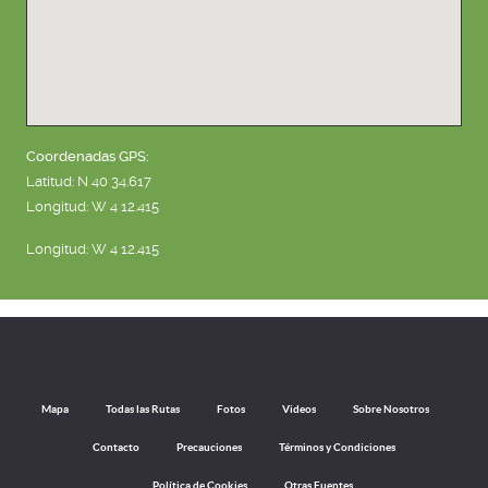
Coordenadas GPS:
Latitud: N 40 34.617
Longitud: W 4 12.415
Longitud: W 4 12.415
Mapa
Todas las Rutas
Fotos
Videos
Sobre Nosotros
Contacto
Precauciones
Términos y Condiciones
Política de Cookies
Otras Fuentes