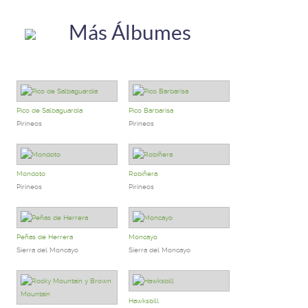
Más Álbumes
Pico de Salbaguardia
Pico Barbarisa
Pirineos
Pirineos
Mondoto
Robiñera
Pirineos
Pirineos
Peñas de Herrera
Moncayo
Sierra del Moncayo
Sierra del Moncayo
Hawksbill