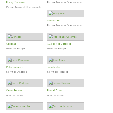
Rocky Mountain
Parque Nacional Shenandoah
Parque Nacional Shenandoah
Stony Man
Parque Nacional Shenandoah
Coriscao
Alto de los Cotorros
Picos de Europa
Picos de Europa
Peña Rogueira
Teso Mular
Sierra de Ancares
Sierra de Ancares
Cerro Pedroso
Pico el Cuadro
Alto Bernesga
Alto Bernesga