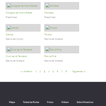
Congost de Mont-Rebei
Montsec
Prepirineo
Prepirineo
Campo
Torozo
Sierra de Ayllón
Sierra de Gredos
Cruz de la Tendera
Pico la Fría
Sierra de Gredos
Sierra de Gredos
<< Anterior
1
2
3
4
5
6
7
8
Siguiente >>
Mapa
Todas las Rutas
Fotos
Videos
Sobre Nosotros