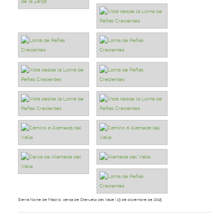
Sierra Norte de Madrid, cerca de Oteruelo del Valle | 13 de diciembre de 2015