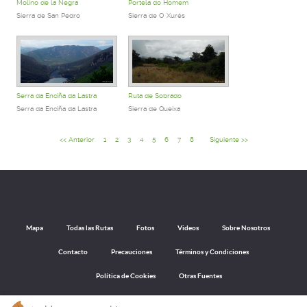
Molino de la Negra
Portela do Homem
Sierra de San Pedro
Sierra de O Xurés
Serra da Enciña da Lastra
Ruta de Sobrado
Serra da Enciña da Lastra
Sierra de Queixa
<< Anterior
1
2
3
4
5
6
7
8
Siguiente >>
Mapa
Todas las Rutas
Fotos
Videos
Sobre Nosotros
Contacto
Precauciones
Términos y Condiciones
Política de Cookies
Otras Fuentes