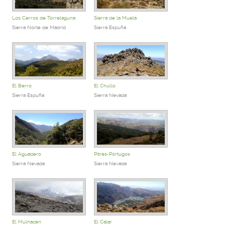
Los Cerros de Torrelaguna
Sierra de la Muela
Sierra Norte de Madrid
Sierra Espuña
El Berro
El Chullo
Sierra Espuña
Sierra Nevada
El Aguadero
Pitres-Pórtugos
Sierra Nevada
Sierra Nevada
El Mulhacén
El Calar