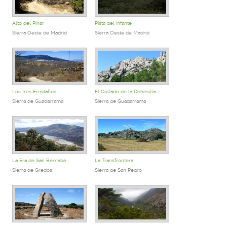
Alto del Pinar
Pista del Infante
Sierra Oeste de Madrid
Sierra Oeste de Madrid
Los tres Ermitaños
El Collado de la Dehesilla
Sierra de Guadarrama
Sierra de Guadarrama
La Era de San Bernabé
La Transfrontera
Sierra de Gredos
Sierra de San Pedro