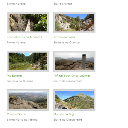
Sierra Nevada
Sierra Nevada
Los Cahorros de Monachil
Arroyo del Peral
Sierra Nevada
Serranía de Cuenca
Río Escabas
Peñalara por Cinco Lagunas
Serranía de Cuenca
Sierra de Guadarrama
Cancho Gordo
Montón de Trigo
Sierra Norte de Madrid
Sierra de Guadarrama