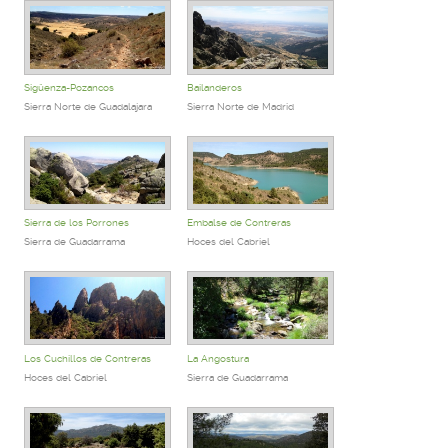
Sigüenza-Pozancos
Bailanderos
Sierra Norte de Guadalajara
Sierra Norte de Madrid
Sierra de los Porrones
Embalse de Contreras
Sierra de Guadarrama
Hoces del Cabriel
Los Cuchillos de Contreras
La Angostura
Hoces del Cabriel
Sierra de Guadarrama