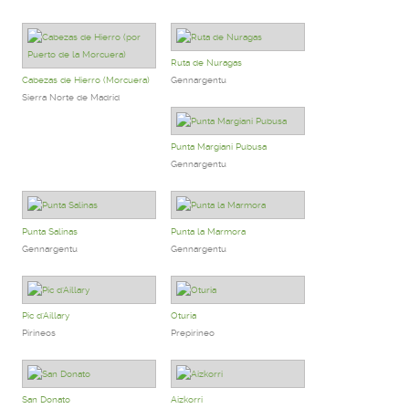
Ruta de Nuragas
Cabezas de Hierro (Morcuera)
Gennargentu
Sierra Norte de Madrid
Punta Margiani Pubusa
Gennargentu
Punta Salinas
Punta la Marmora
Gennargentu
Gennargentu
Pic d'Aillary
Oturia
Pirineos
Prepirineo
San Donato
Aizkorri