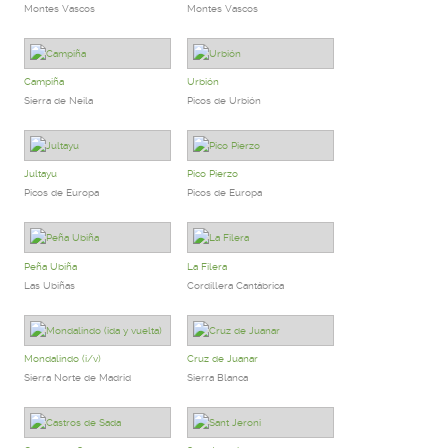
Montes Vascos
Montes Vascos
Campiña
Urbión
Sierra de Neila
Picos de Urbión
Jultayu
Pico Pierzo
Picos de Europa
Picos de Europa
Peña Ubiña
La Filera
Las Ubiñas
Cordillera Cantábrica
Mondalindo (i/v)
Cruz de Juanar
Sierra Norte de Madrid
Sierra Blanca