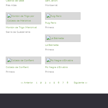
Castros de Sada
Sant Jeroni
Rías Altas
Montserrat
Puig Peric
Montón de Trigo (Marichiva)
Pirineos
Sierra de Guadarrama
La Balmette
Pirineos
Collado de Conflent
Pic Negre d'Envalira
Pirineos
Pirineos
<< Anterior
1
2
3
4
5
6
7
8
Siguiente >>