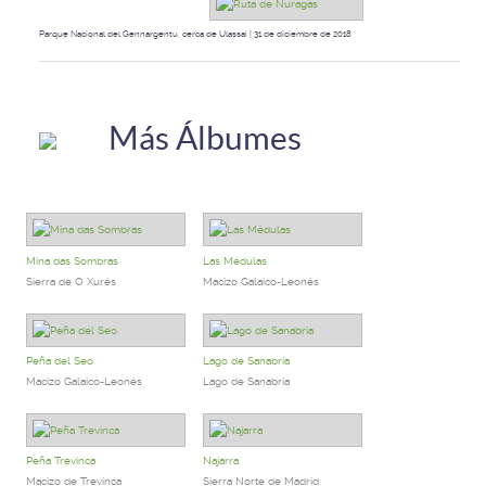
Parque Nacional del Gennargentu, cerca de Ulassai | 31 de diciembre de 2018
Más Álbumes
Mina das Sombras
Las Médulas
Sierra de O Xurés
Macizo Galaico-Leonés
Peña del Seo
Lago de Sanabria
Macizo Galaico-Leonés
Lago de Sanabria
Peña Trevinca
Najarra
Macizo de Trevinca
Sierra Norte de Madrid