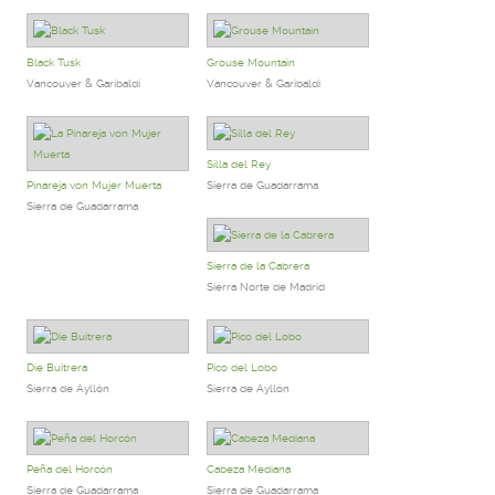
Black Tusk
Grouse Mountain
Vancouver & Garibaldi
Vancouver & Garibaldi
Silla del Rey
Pinareja von Mujer Muerta
Sierra de Guadarrama
Sierra de Guadarrama
Sierra de la Cabrera
Sierra Norte de Madrid
Die Buitrera
Pico del Lobo
Sierra de Ayllón
Sierra de Ayllón
Peña del Horcón
Cabeza Mediana
Sierra de Guadarrama
Sierra de Guadarrama