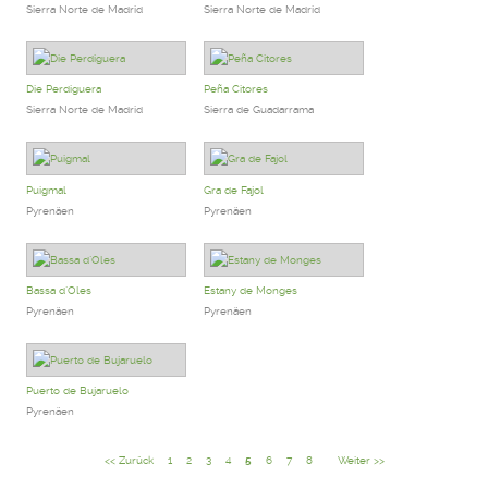
Sierra Norte de Madrid
Sierra Norte de Madrid
Die Perdiguera
Peña Citores
Sierra Norte de Madrid
Sierra de Guadarrama
Puigmal
Gra de Fajol
Pyrenäen
Pyrenäen
Bassa d`Oles
Estany de Monges
Pyrenäen
Pyrenäen
Puerto de Bujaruelo
Pyrenäen
<< Zurück
1
2
3
4
5
6
7
8
Weiter >>