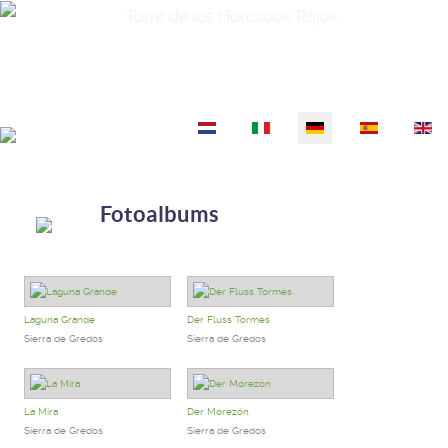
Torre de los Horcados Rojos
Sprache auswählen
Fotoalbums
Laguna Grande
Der Fluss Tormes
Sierra de Gredos
Sierra de Gredos
La Mira
Der Morezón
Sierra de Gredos
Sierra de Gredos