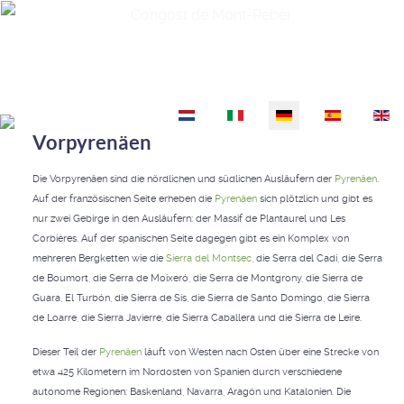
Congost de Mont-Rebei
Sprache auswählen
Vorpyrenäen
Die Vorpyrenäen sind die nördlichen und südlichen Ausläufern der
Pyrenäen
.
Auf der französischen Seite erheben die
Pyrenäen
sich plötzlich und gibt es
nur zwei Gebirge in den Ausläufern: der Massif de Plantaurel und Les
Corbières. Auf der spanischen Seite dagegen gibt es ein Komplex von
mehreren Bergketten wie die
Sierra del Montsec
, die Serra del Cadí, die Serra
de Boumort, die Serra de Moixeró, die Serra de Montgrony, die Sierra de
Guara, El Turbón, die Sierra de Sis, die Sierra de Santo Domingo, die Sierra
de Loarre, die Sierra Javierre, die Sierra Caballera und die Sierra de Leire.
Dieser Teil der
Pyrenäen
läuft von Westen nach Osten über eine Strecke von
etwa 425 Kilometern im Nordosten von Spanien durch verschiedene
autonome Regionen: Baskenland, Navarra, Aragón und Katalonien. Die