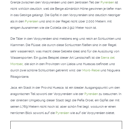
Grenze zwischen den Vorpyrenäen und dem zentralen Teil der
Pyrenäen
ist
nicht wirklich deutlich, weil die Berge allmählich Höhe gewinnen je tiefer man
in das Gebirge gelangt. Die Gipfel in den Vorpyrenäen sind deutlich niedriger
als in den
Pyrenäen
und sind in der Regel nicht über 2.000 Metern, mit
einigen Ausnahmen wie die Cotiella die 2.912 Meter hoch ist.
Die Täler in den Vorpyrenäen sind meistens eng und reich an Schluchten und
Klammen. Die Flüsse, die durch diese Schluchten fließen sind in der Regel
sehr wasserreich, was macht diese Gebiete ideal sind für die Ausübung von
Wassersporten. Ein gutes Beispiel dieser Art Landschaft ist die
Sierra del
Montsec
, die sich in den Provinzen von Lleida und Huescas befindet und
durch zwei schöne Schluchten getrennt wird: der
Mont-Rebei
und Noguera
Ribagorzana.
Jaca, ein Stadt in der Provinz Huesca, ist ein idealer Ausgangspunkt um den
aragonischen Teil sowohl der Vorpyrenäen wie der
Pyrenäen
zu besuchen. In
der direkten Umgebung dieser Stadt liegt die Peña Oroel, ein Gipfel der mit
seinen 1.769 Metern nicht hoch ist, aber schön frei liegt, wodurch er einen
herrlichen Blick sowohl auf die
Pyrenäen
wie auf die Vorpyrenäen bietet.