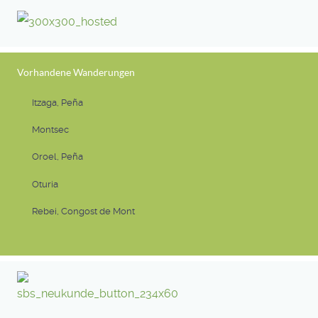
Vorhandene Wanderungen
Itzaga, Peña
Montsec
Oroel, Peña
Oturia
Rebei, Congost de Mont