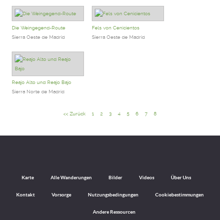
Die Weingegend-Route
Fels von Cenicientos
Sierra Oeste de Madrid
Sierra Oeste de Madrid
Reajo Alto und Reajo Bajo
Sierra Norte de Madrid
<< Zurück
1
2
3
4
5
6
7
8
Karte
Alle Wanderungen
Bilder
Videos
Über Uns
Kontakt
Vorsorge
Nutzungsbedingungen
Cookiebestimmungen
Andere Ressourcen