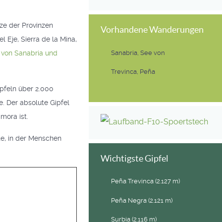
ze der Provinzen
Vorhandene Wanderungen
l Eje, Sierra de la Mina,
 von Sanabria und
Sanabria, See von
Trevinca, Peña
ipfeln über 2.000
. Der absolute Gipfel
mora ist.
te, in der Menschen
Wichtigste Gipfel
Peña Trevinca (2.127 m)
Peña Negra (2.121 m)
Surbia (2.116 m)