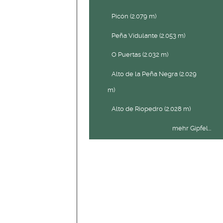
Picón (2.079 m)
Peña Vidulante (2.053 m)
O Puertas (2.032 m)
Alto de la Peña Negra (2.029
m)
Alto de Riopedro (2.028 m)
mehr Gipfel...