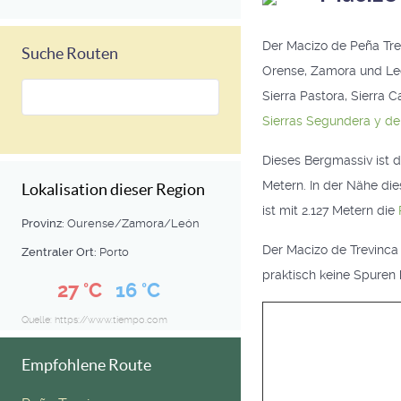
Der Macizo de Peña Tre
Suche Routen
Orense, Zamora und León.
Sierra Pastora, Sierra 
Sierras Segundera y de
Dieses Bergmassiv ist 
Metern. In der Nähe die
Lokalisation dieser Region
ist mit 2.127 Metern die
Provinz:
Ourense/Zamora/León
Der Macizo de Trevinca 
Zentraler Ort:
Porto
praktisch keine Spuren 
27 °C
16 °C
Quelle: https://www.tiempo.com
Empfohlene Route