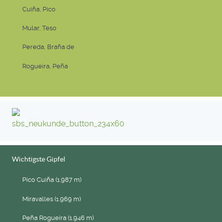
Cuiña, Pico
Mular, Teso
Pereda, Braña de
Rogueira, Peña
Wichtigste Gipfel
Pico Cuiña (1.987 m)
Miravalles (1.969 m)
Peña Rogueira (1.946 m)