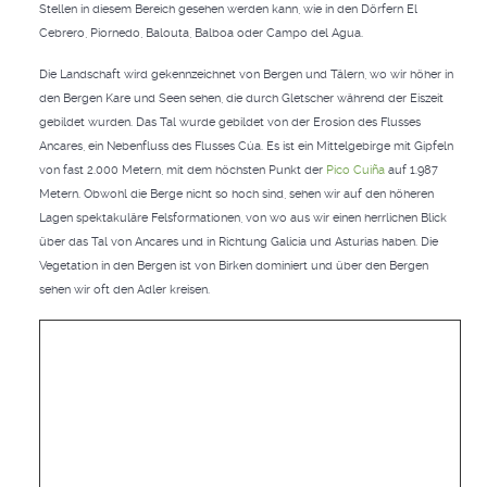
Stellen in diesem Bereich gesehen werden kann, wie in den Dörfern El
Cebrero, Piornedo, Balouta, Balboa oder Campo del Agua.
Die Landschaft wird gekennzeichnet von Bergen und Tälern, wo wir höher in
den Bergen Kare und Seen sehen, die durch Gletscher während der Eiszeit
gebildet wurden. Das Tal wurde gebildet von der Erosion des Flusses
Ancares, ein Nebenfluss des Flusses Cúa. Es ist ein Mittelgebirge mit Gipfeln
von fast 2.000 Metern, mit dem höchsten Punkt der
Pico Cuiña
auf 1.987
Metern. Obwohl die Berge nicht so hoch sind, sehen wir auf den höheren
Lagen spektakuläre Felsformationen, von wo aus wir einen herrlichen Blick
über das Tal von Ancares und in Richtung Galicia und Asturias haben. Die
Vegetation in den Bergen ist von Birken dominiert und über den Bergen
sehen wir oft den Adler kreisen.