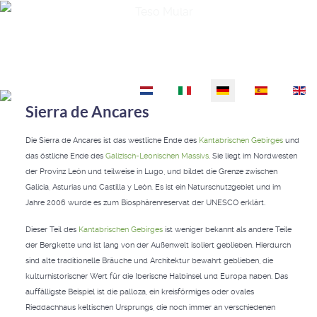
Teso Mular
Sprache auswählen
Sierra de Ancares
Die Sierra de Ancares ist das westliche Ende des
Kantabrischen Gebirges
und
das östliche Ende des
Galizisch-Leonischen Massivs
. Sie liegt im Nordwesten
der Provinz León und teilweise in Lugo, und bildet die Grenze zwischen
Galicia, Asturias und Castilla y León. Es ist ein Naturschutzgebiet und im
Jahre 2006 wurde es zum Biosphärenreservat der UNESCO erklärt.
Dieser Teil des
Kantabrischen Gebirges
ist weniger bekannt als andere Teile
der Bergkette und ist lang von der Außenwelt isoliert geblieben. Hierdurch
sind alte traditionelle Bräuche und Architektur bewahrt geblieben, die
kulturhistorischer Wert für die Iberische Halbinsel und Europa haben. Das
auffälligste Beispiel ist die palloza, ein kreisförmiges oder ovales
Rieddachhaus keltischen Ursprungs, die noch immer an verschiedenen