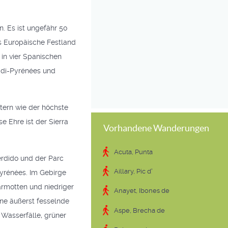
. Es ist ungefähr 50
as Europäische Festland
 in vier Spanischen
Midi-Pyrénées und
tern wie der höchste
e Ehre ist der Sierra
Vorhandene Wanderungen
Acuta, Punta
erdido und der Parc
Aillary, Pic d'
Pyrénées. Im Gebirge
rmotten und niedriger
Anayet, Ibones de
ine äußerst fesselnde
Aspe, Brecha de
 Wasserfälle, grüner