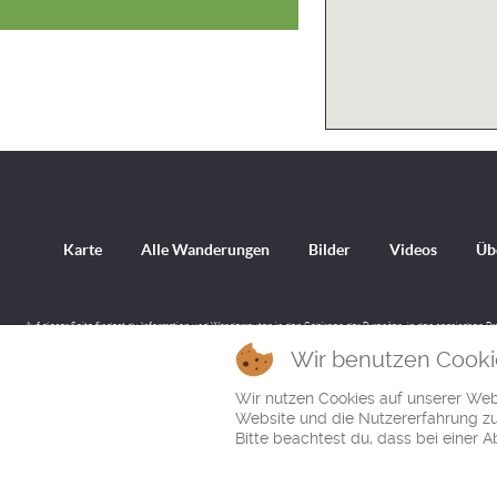
Karte
Alle Wanderungen
Bilder
Videos
Üb
Auf dieser Seite findest du Information und Wanderrouten in den Gebirgen der Pyrenäen, in den spanischen P
Wir benutzen Cooki
Wir nutzen Cookies auf unserer Webs
Website und die Nutzererfahrung zu 
Bitte beachtest du, dass bei einer 