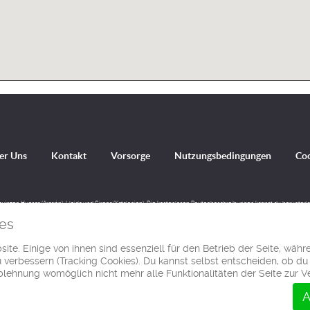
er Uns
Kontakt
Vorsorge
Nutzungsbedingungen
Co
rovinzen Huesca (Aragón), Lleida und Girona (Katalonien). Die kostenlosen Routenbeschreibungen kannst du herunt
worden mit Bildern und Videos.
es
ite. Einige von ihnen sind essenziell für den Betrieb der Seite, währ
© Ibereffect S.L. 2011 - 2026
verbessern (Tracking Cookies). Du kannst selbst entscheiden, ob du
Alle Rechte vorbehalten.
Ablehnung womöglich nicht mehr alle Funktionalitäten der Seite zur 
A