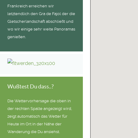
Frankreich erreichen wir
letztendlich den Gra de Fajol der die
Gletscherlandschaft abschließt und
wo wir einige sehr weite Panoramas
genießen.
Wußtest Du dass..?
Die Wettervorhersage die oben in
der rechten Spalte angezeigt wird,
zeigt automatisch das Wetter für
Heute im Ort in der Nähe der
Wanderung die Du ansiehst.