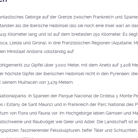
antastisches Gebirge auf der Grenze zwischen Frankreich und Spanien
standen als die Iberische Halbinsel (als sie noch eine Insel war) an d
 415 Kilometer lang und ist auf dem breitesten 150 Kilometer. Es liegt
sca, Lleida und Girona), in drei Französischen Regionen (Aquitaine, 
en Ministaat Andorra vollständig auf.
hlgemerkt 212 Gipfel über 3.000 Meter, mit dem Aneto auf 3.408 Me
er höchste Gipfel der Iberischen Halbinsel nicht in den Pyrenäen; dies
 seinem Mulhacén von 3.479 Metern.
 Nationalparks: In Spanien der Parque Nacional de Ordesa y Monte P
s i Estany de Sant Maurici und in Frankreich der Parc National des 
htum von Flora und Fauna vor. Im Hochgebirge leben Gämsen und Ma
ldschweine und Raubvögel wie Geier und Adler. Die Landschaft ist e
gspitzen, faszinierender Felsskulpturen, tiefer Täler und Schluchten,