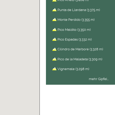
Punta de Llardana (3.375 m)
Monte Perdido (3.355 m)
Pico Maldito (3.350 m)
Pico Espadas (3.332 m)
Cilindro de Marboré (3.328 m)
Pico de la Maladeta (3.309 m)
Vignemale (3.298 m)
mehr Gipfel...