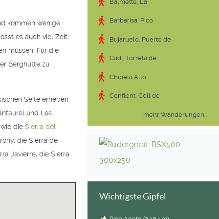
Balmette, La
Barbarisa, Pico
h und kommen wenige
osst es auch viel Zeit
Bujaruelo, Puerto de
en müssen. Für die
Cadí, Torreta de
ner Berghütte zu
Chipeta Alto
Conflent, Coll de
sischen Seite erheben
lantaurel und Les
mehr Wanderungen...
 wie die
Sierra del
rony, die Sierra de
ra Javierre, die Sierra
Wichtigste Gipfel
Pico Aneto (3.404 m)