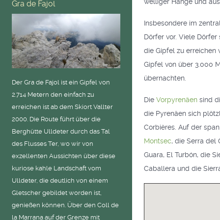
welliger Hänge und au
Gra de Fajol
Insbesondere im zentra
Dörfer vor. Viele Dörfe
die Gipfel zu erreiche
Gipfel von über 3.000 M
übernachten.
Der Gra de Fajol ist ein Gipfel von
2.714 Metern den einfach zu
Die
Vorpyrenäen
sind d
erreichen ist ab dem Skiort Vallter
die Pyrenäen sich plötz
2000. Die Route führt über die
Corbières. Auf der spa
Berghütte Ulldeter durch das Tal
Montsec
, die Serra del
des Flusses Ter, wo wir von
Guara, El Turbón, die Si
exzellenten Aussichten über diese
Caballera und die Sierra
kuriose kahle Landschaft vom
Ulldeter, die deutlich von einem
Gletscher gebildet worden ist,
genießen können. Über den Coll de
la Marrana auf der Grenze mit