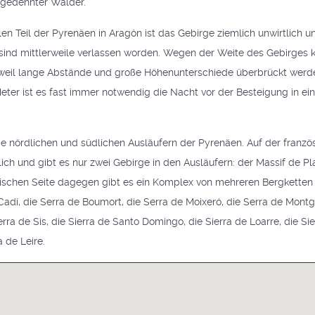
sgedehnter Wälder.
len Teil der Pyrenäen in Aragón ist das Gebirge ziemlich unwirtlic
r sind mittlerweile verlassen worden. Wegen der Weite des Gebirges k
n weil lange Abstände und große Höhenunterschiede überbrückt werd
eter ist es fast immer notwendig die Nacht vor der Besteigung in ei
ie nördlichen und südlichen Ausläufern der Pyrenäen. Auf der franzö
lich und gibt es nur zwei Gebirge in den Ausläufern: der Massif de P
nischen Seite dagegen gibt es ein Komplex von mehreren Bergketten
 Cadí, die Serra de Boumort, die Serra de Moixeró, die Serra de Montg
erra de Sis, die Sierra de Santo Domingo, die Sierra de Loarre, die Sier
 de Leire.