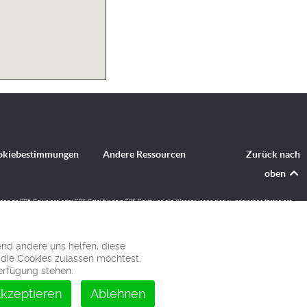
okiebestimmungen
Andere Ressourcen
Zurück nach
oben
erladen als PDF-Download oder GPX-Datei für dein GPS-Gerät und alle Wanderungen sind wunderschön festgelegt
end andere uns helfen, diese
 die Cookies zulassen möchtest.
Verfügung stehen.
kzeptieren
Ablehnen