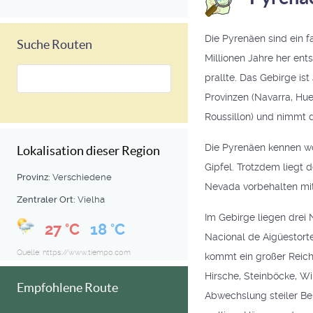
Die Pyrenäen sind ein f
Suche Routen
Millionen Jahre her ent
prallte. Das Gebirge ist
Provinzen (Navarra, Hue
Roussillon) und nimmt d
Die Pyrenäen kennen wo
Lokalisation dieser Region
Gipfel. Trotzdem liegt d
Provinz:
Verschiedene
Nevada vorbehalten mit
Zentraler Ort:
Vielha
Im Gebirge liegen drei
27 °C
18 °C
Nacional de Aigüestorte
Quelle: https://www.tiempo.com
kommt ein großer Reic
Hirsche, Steinböcke, Wi
Empfohlene Route
Abwechslung steiler Ber