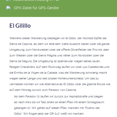
GPX-Datei für GPS-Geräte
El Gilillo
Während dieser Wanderung besteigen wir el Gilillo, der höchste Gipfel der
Sierra de Cazorla, ab dem wir eine sehr weite Aussicht haben über die ganze
Umgebung: zum Nordwesten über die offene Olivenfelder der Provinz Jaén,
zum Westen über die Sierra Mágina und näher zum Nordosten über die
Sierra de Segura. Die Umgebung ist spektakulär wegen seines rauen,
felsigen Charakters. Auf dem Rückweg laufen wir über Los Castellones und
die Ermita de la Virgen de la Cabeza, was die Wanderung schwierig macht
wegen seiner Länge und des totalen Höhenunterschieds. Um das zu
vermeiden können wir wie Alternative ab El Gilillo über die gleiche Route wie
auf dem Hinweg zurück zum Parador von Cazorla.
Ab dem Parador (1) laufen wir zurück zur Asphaltstraße und biegen
ab nach links bis wir fast direkt an einen Pfad mit einem Schlagbaum
gelangen (2). Wir gehen auf diesen Pfad, markiert mit “Puerto del
Gilillo”. Wir folgen jetzt der GR-247, weiß-rot markiert.