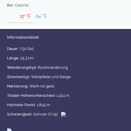
Bei:
Cazorla
37 °C
24 °C
Quelle: https://www.tiempo.com
Informationsblatt
Dauer:
7:30 Std.
Länge:
25,3 km.
Wanderungstyp:
Rundwanderung
Streckentyp:
Waldpfade und Steige
Markierung:
Weiß-rot-gelb
Totaler Höhenunterschied:
1.224 m.
Höchster Punkt:
1.845 m.
Schwierigkeit:
Schwer (7/15)