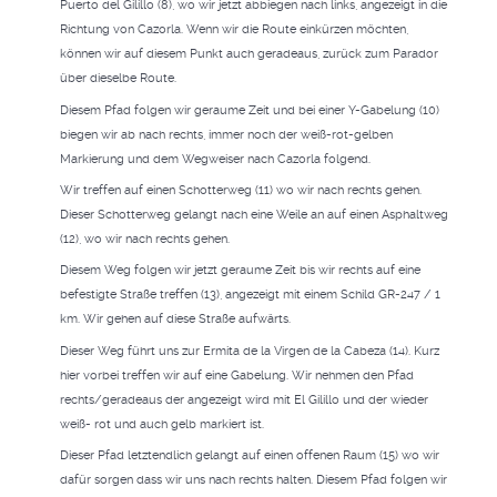
Puerto del Gilillo (8), wo wir jetzt abbiegen nach links, angezeigt in die
Richtung von Cazorla. Wenn wir die Route einkürzen möchten,
können wir auf diesem Punkt auch geradeaus, zurück zum Parador
über dieselbe Route.
Diesem Pfad folgen wir geraume Zeit und bei einer Y-Gabelung (10)
biegen wir ab nach rechts, immer noch der weiß-rot-gelben
Markierung und dem Wegweiser nach Cazorla folgend.
Wir treffen auf einen Schotterweg (11) wo wir nach rechts gehen.
Dieser Schotterweg gelangt nach eine Weile an auf einen Asphaltweg
(12), wo wir nach rechts gehen.
Diesem Weg folgen wir jetzt geraume Zeit bis wir rechts auf eine
befestigte Straße treffen (13), angezeigt mit einem Schild GR-247 / 1
km. Wir gehen auf diese Straße aufwärts.
Dieser Weg führt uns zur Ermita de la Virgen de la Cabeza (14). Kurz
hier vorbei treffen wir auf eine Gabelung. Wir nehmen den Pfad
rechts/geradeaus der angezeigt wird mit El Gilillo und der wieder
weiß- rot und auch gelb markiert ist.
Dieser Pfad letztendlich gelangt auf einen offenen Raum (15) wo wir
dafür sorgen dass wir uns nach rechts halten. Diesem Pfad folgen wir