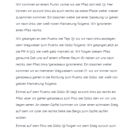
Wir kommen an einem Punkt vorbei wo der Pfad sich teilt (3). Hier
können wir sowohl links als auch rechts da beide Pfade weiter wieder
zusammen kommen. Ein bisschen weiter bei einer Gabelung (4) gehen
wir nach links, der weiß-roten Markierung folgend. Wir ignorieren
einen Pfad rechts.
Wir gelangen an den Puerto del Tejo (5) wo wir nach links abbiegen,
dem Wegweiser zum Puerto del Gilillo folgend. Wir gelangen jetzt an
die PR-A-313, die weiß-gelb markiert ist. Wir folgen diesem Pfad
geraume Zeit und auf einem offenen Raum (6) halten wir uns nach
rechts, den Pfad links/geradeaus ignorierend. Ein bisschen weiter
kommen wir an mehreren Wegweisern vorbei (7), wo wir immer noch
geradeaus gehen in die Richtung zum Puerto del Gilillo, der weiß-rot-
gelben Markierung folgend.
Einmal auf dem Puerto del Gilillo (8) liegt sowohl links als rechts ein
Pfad, aber wir gehen geradeaus zum Pico del Gilillo den wir vor uns
liegen sehen. An diesen Gipfel kommen wir über einen schmalen Steig,
auf dem wir über die rechte Seite des Bergs zum Gipfel laufen
sollten.
Einmal auf dem Pico del Gilillo (9) folgen wir dem Steig zurück zum