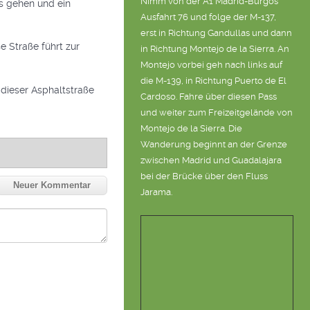
Nimm von der A1 Madrid-Burgos
us gehen und ein
Ausfahrt 76 und folge der M-137,
erst in Richtung Gandullas und dann
e Straße führt zur
in Richtung Montejo de la Sierra. An
Montejo vorbei geh nach links auf
die M-139, in Richtung Puerto de El
f dieser Asphaltstraße
Cardoso. Fahre über diesen Pass
und weiter zum Freizeitgelände von
Montejo de la Sierra. Die
Wanderung beginnt an der Grenze
zwischen Madrid und Guadalajara
bei der Brücke über den Fluss
Neuer Kommentar
Jarama.