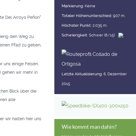
Markierung:
Keine
Totaler Höhenunterschied:
907 m.
nte Del Arroyo Peñon"
Höchster Punkt:
2.035 m.
Schwierigkeit:
Schwer (8/15)
wierig den Weg zu
 einen Pfad zu geben,
r uns einige Felsen,
8) gehen wir mehr in
Letzte Aktualisierung:
6. Dezember
2015
chen Blick über die
ren alle
r wir halten hier uns
Wie kommt man dahin?