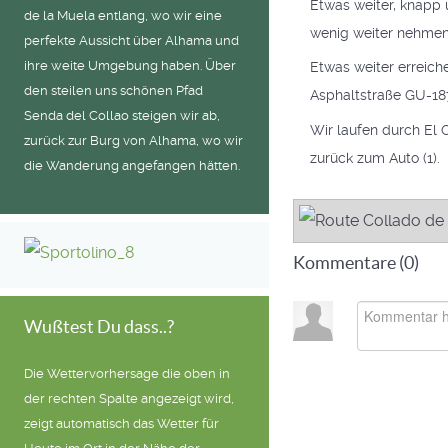
Etwas weiter, knapp 
de la Muela entlang, wo wir eine
wenig weiter nehmen 
perfekte Aussicht über Alhama und
ihre weite Umgebung haben. Über
Etwas weiter erreiche
den steilen uns schönen Pfad
Asphaltstraße GU-187
Senda del Collao steigen wir ab,
Wir laufen durch El C
zurück zur Burg von Alhama, wo wir
zurück zum Auto (1).
die Wanderung angefangen hätten.
Kommentare (
0
)
Wußtest Du dass..?
Die Wettervorhersage die oben in
der rechten Spalte angezeigt wird,
zeigt automatisch das Wetter für