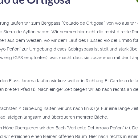
ng laufen wir zum Bergpass "Collado de Ortigosa", von wo aus wir
e Sierra de Ayllón haben. Wir nehmen hier nicht die meist direkte R
men aus dem Westen, wo wir dem Lauf des Flusses Río del Ermito fo
royo Peñón" zur Umgebung dieses Gebirgspass ist steil und stark üb
schwierig (GPS empfohlen), was macht dass sie zusammen mit der Län
den Fluss Jarama laufen wir kurz weiter in Richtung El Cardoso de l
en breiten Pfad (1). Nach einiger Zeit biegen wir ab nach rechts an d
nächsten Y-Gabelung halten wir uns nach links (3). Für eine lange Zei
ad, steigen langsam und überqueren mehrere Bäche.
 Höhe überqueren wir den Bach "Vertiente Del Arroyo Peñon" (4). Der
 wir erreichen einen kleinen offenen Raum. Hier nach rechts in einer