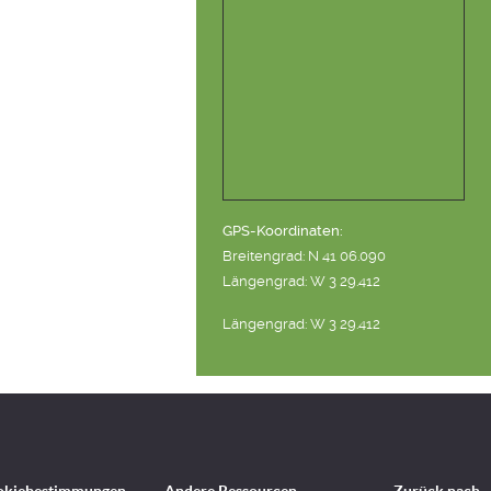
GPS-Koordinaten:
Breitengrad: N 41 06.090
Längengrad: W 3 29.412
Längengrad: W 3 29.412