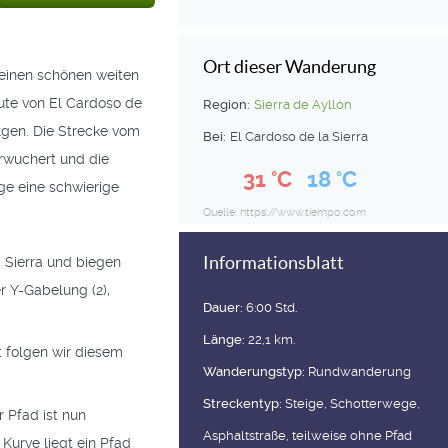
Ort dieser Wanderung
 einen schönen weiten
oute von El Cardoso de
Region:
Sierra de Ayllón
lgen. Die Strecke vom
Bei:
El Cardoso de la Sierra
erwuchert und die
31 °C
18 °C
ge eine schwierige
Quelle: https://www.tiempo.com
Informationsblatt
a Sierra und biegen
er Y-Gabelung (2),
Dauer:
6:00 Std.
Länge:
22,1 km.
t folgen wir diesem
Wanderungstyp:
Rundwanderung
Streckentyp:
Steige, Schotterwege,
 Pfad ist nun
Asphaltstraße, teilweise ohne Pfad
 Kurve liegt ein Pfad