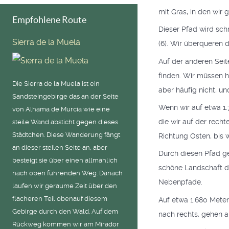
mit Gras, in den wir g
Empfohlene Route
Dieser Pfad wird sch
Sierra de la Muela
(6). Wir überqueren 
Auf der anderen Seit
finden. Wir müssen h
Die Sierra de la Muela ist ein
aber häufig nicht, un
Sandsteingebirge das an der Seite
Wenn wir auf etwa 1.
von Alhama de Murcia wie eine
die wir auf der recht
steile Wand absticht gegen dieses
Städtchen. Diese Wanderung fängt
Richtung Osten, bis w
an dieser steilen Seite an, aber
Durch diesen Pfad ge
besteigt sie über einen allmählich
schöne Landschaft de
nach oben führenden Weg. Danach
Nebenpfade.
laufen wir geraume Zeit über den
flacheren Teil obenauf diesem
Auf etwa 1.680 Metern
Gebirge durch den Wald. Auf dem
nach rechts, gehen a
Rückweg kommen wir am Mirador