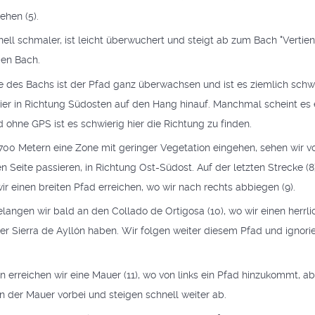
ehen (5).
nell schmaler, ist leicht überwuchert und steigt ab zum Bach "Vertie
den Bach.
e des Bachs ist der Pfad ganz überwachsen und ist es ziemlich sch
ier in Richtung Südosten auf den Hang hinauf. Manchmal scheint es
d ohne GPS ist es schwierig hier die Richtung zu finden.
700 Metern eine Zone mit geringer Vegetation eingehen, sehen wir vo
en Seite passieren, in Richtung Ost-Südost. Auf der letzten Strecke (
ir einen breiten Pfad erreichen, wo wir nach rechts abbiegen (9).
langen wir bald an den Collado de Ortigosa (10), wo wir einen herrli
r Sierra de Ayllón haben. Wir folgen weiter diesem Pfad und ignorie
 erreichen wir eine Mauer (11), wo von links ein Pfad hinzukommt, abe
n der Mauer vorbei und steigen schnell weiter ab.