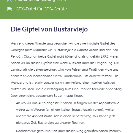
GPX-Datei für GPS-Geräte
Die Gipfel von Bustarviejo
Während dieser Wanderung besuchen wir die zwei höchste Gipfel des
Gebirges beim Madrider Ort Bustarviejo: die Cabeza Arcón und der Pico
Pendón. Obschon beide Gipfel nicht höher sind als ungefähr 1.550 Meter,
haben wir ab diesen Gipfeln eine weite Aussicht über die Umgebung. Die
Landschaft die gekennzeichnet wird von Felsen und Findlingen – die uns
erinnert an der benachbarte Sierra Guadarrama – ist äußerst reizend. Die
Wanderung ist relativ schwer da wir am Anfang einem steilen Aufstieg
trotzen müssen und die Besteigung zum Pico Pendón teilweise ohne Steig -
über einen dicht bewachsen Boden - statt findet.
Ab wo wir das Auto abgestellt haben (1) folgen wir der Asphaltstraße
weiter zum Westen (an einem kleinen Industriepark vorbei). Weiter
ändert die Asphaltstraße sich in einen Schotterweg. Wir haben jetzt
die ganze Zeit Bustarviejo zu unserer Rechten.
Nachdem wir geraume Zeit über diesen Weg gelaufen haben, merken