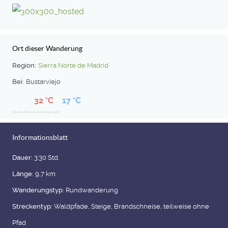
Ort dieser Wanderung
Region:
Sierra Norte de Madrid
Bei:
Bustarviejo
32 °C
17 °C
Quelle: https://www.tiempo.com
Informationsblatt
Dauer:
3:30 Std.
Länge:
9,7 km.
Wanderungstyp:
Rundwanderung
Streckentyp:
Waldpfade, Steige, Brandschneise, teilweise ohne
Pfad