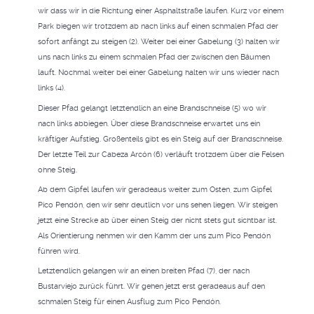
wir dass wir in die Richtung einer Asphaltstraße laufen. Kurz vor einem
Park biegen wir trotzdem ab nach links auf einen schmalen Pfad der
sofort anfängt zu steigen (2). Weiter bei einer Gabelung (3) halten wir
uns nach links zu einem schmalen Pfad der zwischen den Bäumen
lauft. Nochmal weiter bei einer Gabelung halten wir uns wieder nach
links (4).
Dieser Pfad gelangt letztendlich an eine Brandschneise (5) wo wir
nach links abbiegen. Über diese Brandschneise erwartet uns ein
kräftiger Aufstieg. Großenteils gibt es ein Steig auf der Brandschneise.
Der letzte Teil zur Cabeza Arcón (6) verläuft trotzdem über die Felsen
ohne Steig.
Ab dem Gipfel laufen wir geradeaus weiter zum Osten, zum Gipfel
Pico Pendón, den wir sehr deutlich vor uns sehen liegen. Wir steigen
jetzt eine Strecke ab über einen Steig der nicht stets gut sichtbar ist.
Als Orientierung nehmen wir den Kamm der uns zum Pico Pendón
führen wird.
Letztendlich gelangen wir an einen breiten Pfad (7), der nach
Bustarviejo zurück führt. Wir gehen jetzt erst geradeaus auf den
schmalen Steig für einen Ausflug zum Pico Pendón.