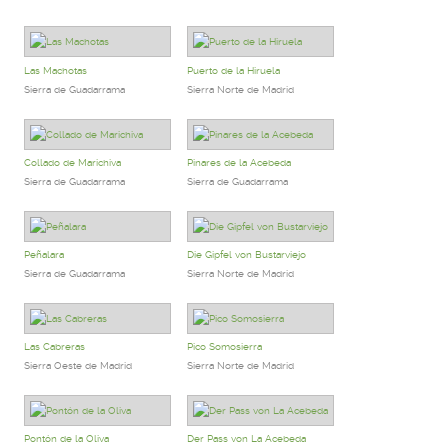
Las Machotas
Puerto de la Hiruela
Sierra de Guadarrama
Sierra Norte de Madrid
Collado de Marichiva
Pinares de la Acebeda
Sierra de Guadarrama
Sierra de Guadarrama
Peñalara
Die Gipfel von Bustarviejo
Sierra de Guadarrama
Sierra Norte de Madrid
Las Cabreras
Pico Somosierra
Sierra Oeste de Madrid
Sierra Norte de Madrid
Pontón de la Oliva
Der Pass von La Acebeda