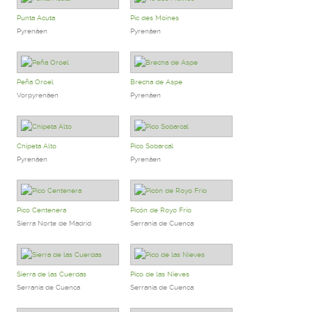
Punta Acuta
Pic des Moines
Pyrenäen
Pyrenäen
Peña Oroel
Brecha de Aspe
Vorpyrenäen
Pyrenäen
Chipeta Alto
Pico Sobarcal
Pyrenäen
Pyrenäen
Pico Centenera
Picón de Royo Frío
Sierra Norte de Madrid
Serranía de Cuenca
Sierra de las Cuerdas
Pico de las Nieves
Serranía de Cuenca
Serranía de Cuenca