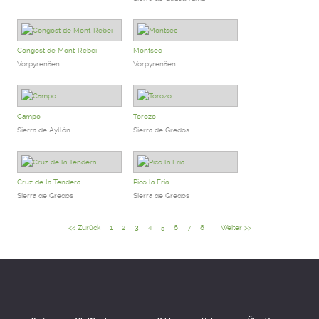
Congost de Mont-Rebei
Montsec
Vorpyrenäen
Vorpyrenäen
Campo
Torozo
Sierra de Ayllón
Sierra de Gredos
Cruz de la Tendera
Pico la Fría
Sierra de Gredos
Sierra de Gredos
<< Zurück
1
2
3
4
5
6
7
8
Weiter >>