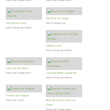
Sierra de Guadarrama
Sierra de Guadarrama
Die Mola von Segart
Mondalindo (kurz)
Sierra Calderona
Sierra Norte de Madrid
Cabeza Arcón
Sierra Norte de Madrid
Cerro de San Pedro
Sierra de Guadarrama
Loma de Peñas Crecientes
Sierra Norte de Madrid
Collado de Ortigosa
Sierra de Ayllón
Bola del Mundo über Los
Cotos
Sierra de Guadarrama