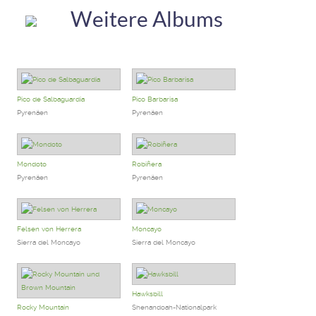
Weitere Albums
Pico de Salbaguardia
Pico Barbarisa
Pyrenäen
Pyrenäen
Mondoto
Robiñera
Pyrenäen
Pyrenäen
Felsen von Herrera
Moncayo
Sierra del Moncayo
Sierra del Moncayo
Hawksbill
Rocky Mountain
Shenandoah-Nationalpark