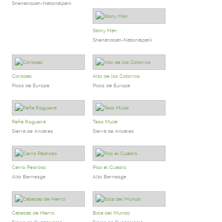
Shenandoah-Nationalpark
Stony Man
Shenandoah-Nationalpark
Coriscao
Alto de los Cotorros
Picos de Europa
Picos de Europa
Peña Rogueira
Teso Mular
Sierra de Ancares
Sierra de Ancares
Cerro Pedroso
Pico el Cuadro
Alto Bernesga
Alto Bernesga
Cabezas de Hierro
Bola del Mundo