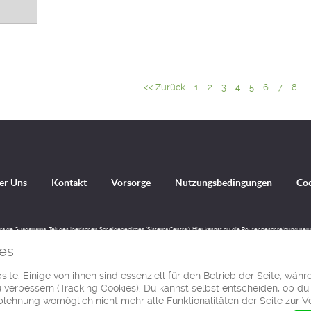
<< Zurück
1
2
3
4
5
6
7
8
er Uns
Kontakt
Vorsorge
Nutzungsbedingungen
Co
erra de Guadarrama, Teil des Iberischen Scheidegebirges (Sistema Central). Hier kannst du die Routenbeschreibung he
Bergwanderung an zu sehen.
es
ite. Einige von ihnen sind essenziell für den Betrieb der Seite, währ
© Ibereffect S.L. 2011 - 2026
verbessern (Tracking Cookies). Du kannst selbst entscheiden, ob du
Alle Rechte vorbehalten.
Ablehnung womöglich nicht mehr alle Funktionalitäten der Seite zur 