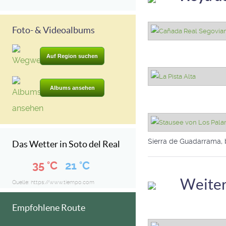
Foto- & Videoalbums
Auf Region suchen
Albums ansehen
Sierra de Guadarrama, b
Das Wetter in Soto del Real
35 °C
21 °C
Weite
Quelle: https://www.tiempo.com
Empfohlene Route