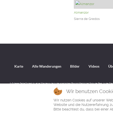
Almanzor
Sierra de Gredos
Karte
Alle Wanderungen
Bilder
Videos
Üb
Auf dieser Seite findest du eine Wanderroute in der spanischen Provinz Madrid bei Soto del Real, in der Si
Wir benutzen Cooki
Wir nutzen Cookies auf unserer Webs
Website und die Nutzererfahrung zu 
Bitte beachtest du, dass bei einer 