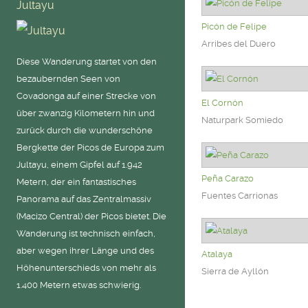
Jultayu
Picón de Felipe
Arribes del Duero
Diese Wanderung startet von den
bezaubernden Seen von
Covadonga auf einer Strecke von
El Cornón
über zwanzig Kilometern hin und
Naturpark Somiedo
zurück durch die wunderschöne
Bergkette der Picos de Europa zum
Jultayu, einem Gipfel auf 1.942
Peña Carazo
Metern, der ein fantastisches
Fuentes Carrionas
Panorama auf das Zentralmassiv
(Macizo Central) der Picos bietet. Die
Wanderung ist technisch einfach,
aber wegen ihrer Länge und des
Atalaya
Höhenunterschieds von mehr als
Sierra de Ayllón
1.400 Metern etwas schwierig.