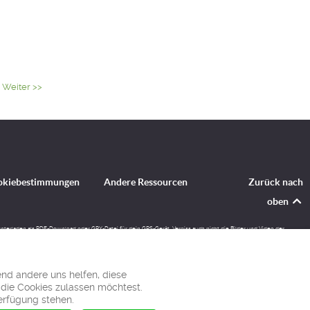
Weiter >>
okiebestimmungen
Andere Ressourcen
Zurück nach
oben
runterladen als PDF-Download oder GPX-Datei für dein GPS-Gerät. Vergiss auch nicht die Bilder und Video der
end andere uns helfen, diese
 die Cookies zulassen möchtest.
Verfügung stehen.