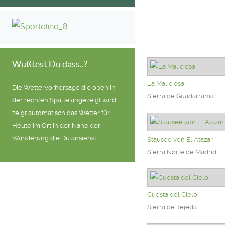
Wußtest Du dass..?
La Maliciosa
Die Wettervorhersage die oben in
Sierra de Guadarrama
der rechten Spalte angezeigt wird,
zeigt automatisch das Wetter für
Heute im Ort in der Nähe der
Wanderung die Du ansiehst.
Stausee von El Atazar
Sierra Norte de Madrid
Cuesta del Cielo
Sierra de Tejeda