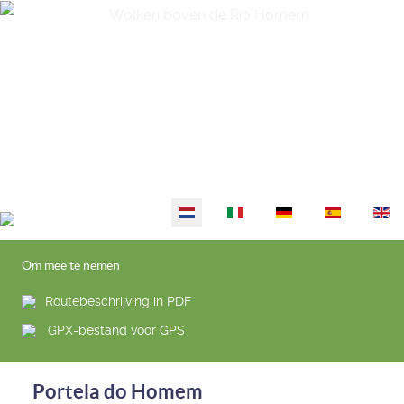
Selecteer de taal
Om mee te nemen
Routebeschrijving in PDF
GPX-bestand voor GPS
Portela do Homem