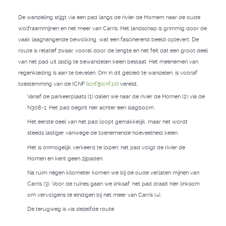
De wandeling stijgt via een pad langs de rivier de Homem naar de oude
wolfraammijnen en het meer van Carris. Het landschap is grimmig door de
vaak laaghangende bewolking, wat een fascinerend beeld oplevert. De
route is relatief zwaar, vooral door de lengte en het feit dat een groot deel
van het pad uit lastig te bewandelen keien bestaat. Het meenemen van
regenkleding is aan te bevelen. Om in dit gebied te wandelen, is vooraf
toestemming van de ICNF (
icnf@icnf.pt
) vereist.
Vanaf de parkeerplaats (1) dalen we naar de rivier de Homen (2) via de
N308-1. Het pad begint hier achter een slagboom.
Het eerste deel van het pad loopt gemakkelijk, maar het wordt
steeds lastiger vanwege de toenemende hoeveelheid keien.
Het is onmogelijk verkeerd te lopen: het pad volgt de rivier de
Homen en kent geen zijpaden.
Na ruim negen kilometer komen we bij de oude verlaten mijnen van
Carris (3). Voor de ruïnes gaan we linksaf, het pad draait hier linksom
om vervolgens te eindigen bij het meer van Carris (4).
De terugweg is via dezelfde route.