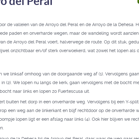
o del Peral
oor de valleien van de Arroyo del Peral en de Arroyo de la Dehesa. H
rede paden en onverharde wegen, maar de wandeling wordt aanzienlij
van de Arroyo del Peral voert, halverwege de route. Op dit stuk, ged
rijwel onzichtbaar en/of sterk overwoekerd, wat zowel het lopen als de
an we linksaf omhoog van de doorgaande weg af (1). Vervolgens gaan
l, in (2). We lopen nu langs de kerk, gaan vervolgens met de bocht m
ocht naar links en lopen zo Fuertescusa uit.
rt buiten het dorp in een onverharde weg. Vervolgens bij een Y-split
rop een weg aan de linkerkant en blijf rechtdoor op de onverharde 
ompje lopen ligt er een afslag naar links (4). Ook hier blijven we re
n.
oyo de la Dehesa bij de Arroyo del Peral, daar waar de weg naar rec