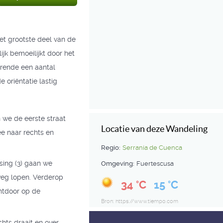
et grootste deel van de
k bemoeilijkt door het
urende een aantal
 oriëntatie lastig
 we de eerste straat
Locatie van deze Wandeling
ee naar rechts en
Regio:
Serranía de Cuenca
sing (3) gaan we
Omgeving:
Fuertescusa
weg lopen. Verderop
34 °C
15 °C
chtdoor op de
Bron: https://www.tiempo.com
hts draait en over