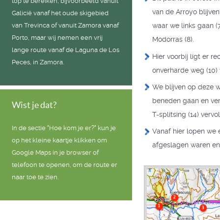
top te bereiken, bijvoorbeeld vanuit
van de Arroyo blijve
Galicië vanaf het oude skigebied
van Trevinca of vanuit Zamora vanaf
waar we links gaan (7
Porto, maar wij nemen een vrij
Modorras (8).
lange route vanaf de Laguna de Los
Hier voorbij ligt er
Peces, in Zamora.
onverharde weg (10) 
We blijven op deze w
beneden gaan en verv
Wist je dat?
T-splitsing (14) verv
In de sectie "Hoe kom je er?" kun je
Vanaf hier lopen we 
op het kleine kaartje klikken om
afgeslagen waren en 
Google Maps in je browser of
telefoon te openen, om de route er
naar toe te zien.