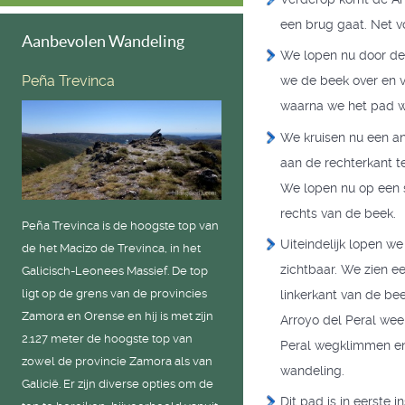
een brug gaat. Net vo
Aanbevolen Wandeling
We lopen nu door de 
Peña Trevinca
we de beek over en v
waarna we het pad we
We kruisen nu een an
aan de rechterkant t
We lopen nu op een s
rechts van de beek.
Peña Trevinca is de hoogste top van
Uiteindelijk lopen w
de het Macizo de Trevinca, in het
zichtbaar. We zien e
Galicisch-Leonees Massief. De top
ligt op de grens van de provincies
linkerkant van de b
Zamora en Orense en hij is met zijn
Arroyo del Peral wee
2.127 meter de hoogste top van
Peral wegklimmen en e
zowel de provincie Zamora als van
wandeling.
Galicië. Er zijn diverse opties om de
Dit pad is in eerste