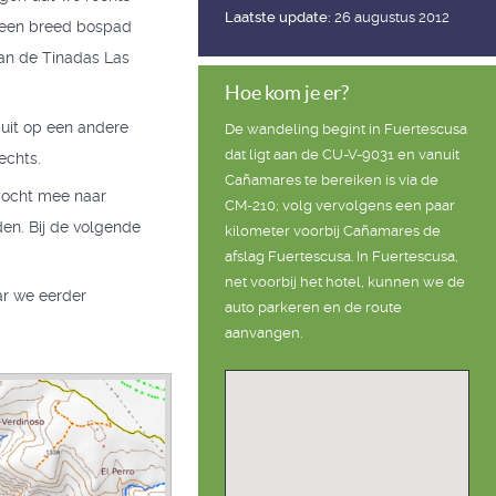
Laatste update:
26 augustus 2012
p een breed bospad
 van de Tinadas Las
Hoe kom je er?
 uit op een andere
De wandeling begint in Fuertescusa
dat ligt aan de CU-V-9031 en vanuit
echts.
Cañamares te bereiken is via de
 bocht mee naar
CM-210; volg vervolgens een paar
den. Bij de volgende
kilometer voorbij Cañamares de
afslag Fuertescusa. In Fuertescusa,
net voorbij het hotel, kunnen we de
ar we eerder
auto parkeren en de route
aanvangen.