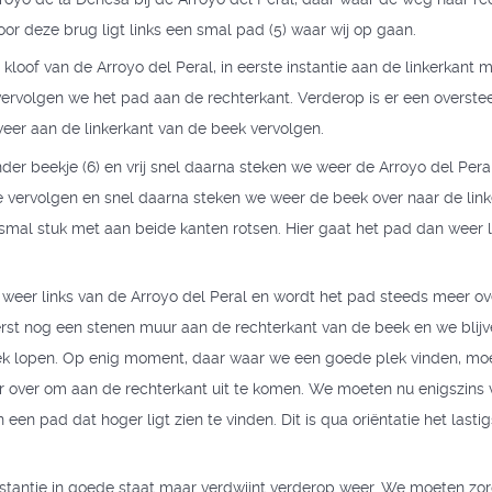
or deze brug ligt links een smal pad (5) waar wij op gaan.
kloof van de Arroyo del Peral, in eerste instantie aan de linkerkant
ervolgen we het pad aan de rechterkant. Verderop is er een overste
er aan de linkerkant van de beek vervolgen.
der beekje (6) en vrij snel daarna steken we weer de Arroyo del Per
e vervolgen en snel daarna steken we weer de beek over naar de link
mal stuk met aan beide kanten rotsen. Hier gaat het pad dan weer l
e weer links van de Arroyo del Peral en wordt het pad steeds meer o
erst nog een stenen muur aan de rechterkant van de beek en we blijv
eek lopen. Op enig moment, daar waar we een goede plek vinden, mo
r over om aan de rechterkant uit te komen. We moeten nu enigszins 
en pad dat hoger ligt zien te vinden. Dit is qua oriëntatie het lasti
 instantie in goede staat maar verdwijnt verderop weer. We moeten zo