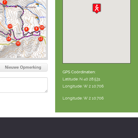
Nieuwe Opmerking
GPS Coördinaten:
Latitude: N 40 28.531
Longitude: W 2 10.706
Longitude: W 2 10.706