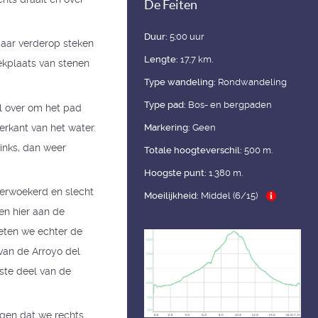
De Feiten
Duur:
5:00 uur
 maar verderop steken
Lengte:
17,7 km.
ekplaats van stenen
Type wandeling:
Rondwandeling
Type pad:
Bos- en bergpaden
al over om het pad
erkant van het water.
Markering:
Geen
inks, dan weer
Totale hoogteverschil:
500 m.
Hoogste punt:
1.380 m.
verwoekerd en slecht
Moeilijkheid:
Middel (6/15)
en hier aan de
eten we echter de
van de Arroyo del
gste deel van de
rgen dat we rechts