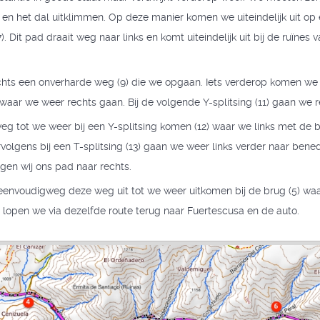
n en het dal uitklimmen. Op deze manier komen we uiteindelijk uit o
). Dit pad draait weg naar links en komt uiteindelijk uit bij de ruïnes
 rechts een onverharde weg (9) die we opgaan. Iets verderop komen we
waar we weer rechts gaan. Bij de volgende Y-splitsing (11) gaan we r
eg tot we weer bij een Y-splitsing komen (12) waar we links met de
olgens bij een T-splitsing (13) gaan we weer links verder naar bene
olgen wij ons pad naar rechts.
eenvoudigweg deze weg uit tot we weer uitkomen bij de brug (5) wa
lopen we via dezelfde route terug naar Fuertescusa en de auto.