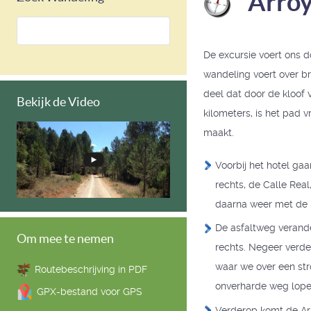
Arroy
De excursie voert ons d
wandeling voert over b
deel dat door de kloof 
Bekijk de Video
kilometers, is het pad v
maakt.
Voorbij het hotel ga
rechts, de Calle Rea
daarna weer met de b
De asfaltweg verande
Om mee te nemen
rechts. Negeer verde
waar we over een stro
Routebeschrijving in PDF
onverharde weg lope
GPX-bestand voor GPS
Verderop komt de Arr