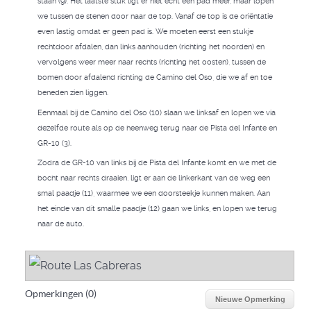
staan (9). Het laatste stuk ligt er niet echt een pad meer, maar lopen
we tussen de stenen door naar de top. Vanaf de top is de oriëntatie
even lastig omdat er geen pad is. We moeten eerst een stukje
rechtdoor afdalen, dan links aanhouden (richting het noorden) en
vervolgens weer meer naar rechts (richting het oosten), tussen de
bomen door afdalend richting de Camino del Oso, die we af en toe
beneden zien liggen.
Eenmaal bij de Camino del Oso (10) slaan we linksaf en lopen we via
dezelfde route als op de heenweg terug naar de Pista del Infante en
GR-10 (3).
Zodra de GR-10 van links bij de Pista del Infante komt en we met de
bocht naar rechts draaien, ligt er aan de linkerkant van de weg een
smal paadje (11), waarmee we een doorsteekje kunnen maken. Aan
het einde van dit smalle paadje (12) gaan we links, en lopen we terug
naar de auto.
Opmerkingen (
0
)
Nieuwe Opmerking