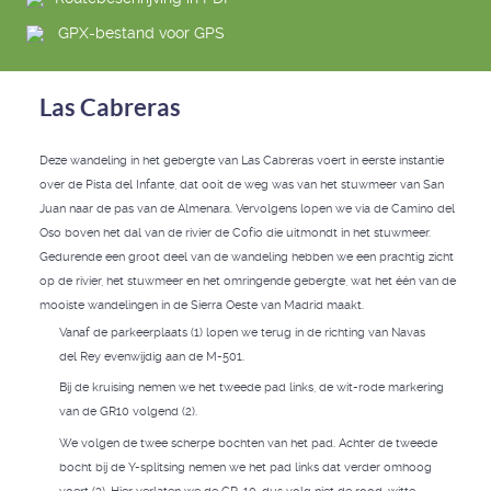
GPX-bestand voor GPS
Las Cabreras
Deze wandeling in het gebergte van Las Cabreras voert in eerste instantie
over de Pista del Infante, dat ooit de weg was van het stuwmeer van San
Juan naar de pas van de Almenara. Vervolgens lopen we via de Camino del
Oso boven het dal van de rivier de Cofio die uitmondt in het stuwmeer.
Gedurende een groot deel van de wandeling hebben we een prachtig zicht
op de rivier, het stuwmeer en het omringende gebergte, wat het één van de
mooiste wandelingen in de Sierra Oeste van Madrid maakt.
Vanaf de parkeerplaats (1) lopen we terug in de richting van Navas
del Rey evenwijdig aan de M-501.
Bij de kruising nemen we het tweede pad links, de wit-rode markering
van de GR10 volgend (2).
We volgen de twee scherpe bochten van het pad. Achter de tweede
bocht bij de Y-splitsing nemen we het pad links dat verder omhoog