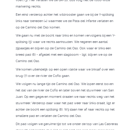
voert (3). Hier verlaten we de GR-10, dus volg niet de rood-witte
markering rechts.
Een eind verderop achter het wildrooster gaan we bij de Y-splitsing
links naar beneden (4) waarmee we de Pista del Infante verlaten en
op de Camino del Oso komen.
We gaan nu met de bocht naar links en komen vervolgens bij een Y-
splitsing (5) waar we rechts aanhouden. We negeren een aantal
zijpaadjes en blijven op de Camino del Oso. Ook waar er links een
breed pad (6) - afgezet met een slagboom - ligt, blijven we op de
Camino del Oso.
We komen uiteindelijk op een open vlakte waar we linksaf over een
brug (7) over de rivier de Cofio gaan.
We volgen nu lange tijd de Camino del Oso. We lopen eerst boven
het dal van de rivier de Cofio en later boven het stuwmeer van San
Juan. Op een gegeven moment draaien we naar rechts weg van het
stuwmeer. Verderop daar waar het pad weer naar links draait, ligt er
achter de bocht een splitsing (8). Wij slaan hier af naar rechts op het
smallere pad en verlaten de Camino del Oso.
Dit pad volgen we geruime tijd tot we onder de top van Las Cabreras