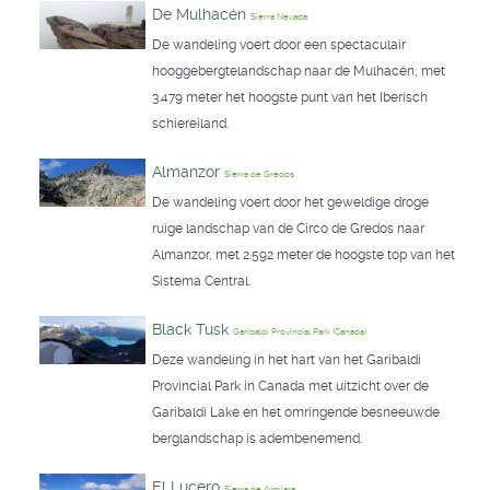
De Mulhacén
Sierra Nevada
De wandeling voert door een spectaculair
hooggebergtelandschap naar de Mulhacén, met
3.479 meter het hoogste punt van het Iberisch
schiereiland.
Almanzor
Sierra de Gredos
De wandeling voert door het geweldige droge
ruige landschap van de Circo de Gredos naar
Almanzor, met 2.592 meter de hoogste top van het
Sistema Central.
Black Tusk
Garibaldi Provincial Park (Canada)
Deze wandeling in het hart van het Garibaldi
Provincial Park in Canada met uitzicht over de
Garibaldi Lake en het omringende besneeuwde
berglandschap is adembenemend.
El Lucero
Sierra de Almijara