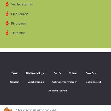
Valdecebollas
Pico Murcia
Pico Lago
Tiatordos
Kaart
Alle Wandelingen
Foto's
Video's
Over Ons
Contact
Voorbereiding
Gebruiksvoorwaarden
Cookiebeleid
Andere Bronnen
Wij gebruiken cookies