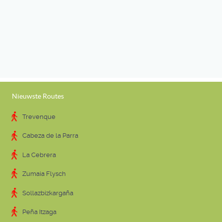
Nieuwste Routes
Trevenque
Cabeza de la Parra
La Cebrera
Zumaia Flysch
Sollazbizkargaña
Peña Itzaga