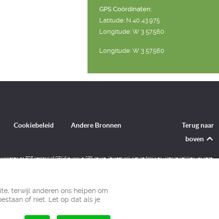
GPS Coördinaten:
Latitude: N 40 43.975
Longitude: W 3 57.560
Longitude: W 3 57.560
Cookiebeleid
Andere Bronnen
Terug naar
boven
ownloaden als PDF bestand of GPX-file voor je GPS device. Vergeet ook niet de foto´s en video te bekijken van deze
ite, terwijl anderen ons helpen om
estaan of niet. Let op dat als je