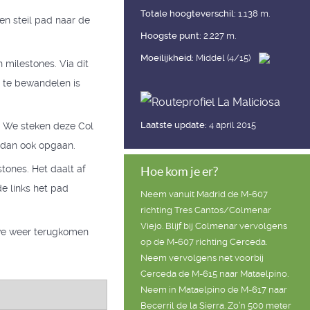
Totale hoogteverschil:
1.138 m.
een steil pad naar de
Hoogste punt:
2.227 m.
Moeilijkheid:
Middel (4/15)
 milestones. Via dit
d te bewandelen is
Laatste update:
4 april 2015
). We steken deze Col
e dan ook opgaan.
tones. Het daalt af
Hoe kom je er?
de links het pad
Neem vanuit Madrid de M-607
richting Tres Cantos/Colmenar
Viejo. Blijf bij Colmenar vervolgens
t we weer terugkomen
op de M-607 richting Cerceda.
Neem vervolgens net voorbij
Cerceda de M-615 naar Mataelpino.
Neem in Mataelpino de M-617 naar
Becerril de la Sierra. Zo’n 500 meter