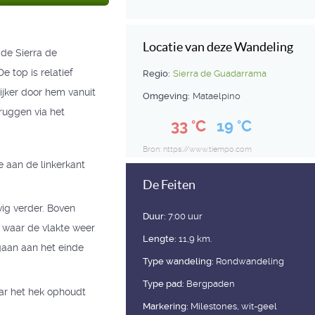
Locatie van deze Wandeling
 de Sierra de
 top is relatief
Regio:
Sierra de Guadarrama
ijker door hem vanuit
Omgeving:
Mataelpino
ruggen via het
33 °C
19 °C
Bron: https://www.tiempo.com
 aan de linkerkant
De Feiten
vig verder. Boven
Duur:
7:00 uur
 waar de vlakte weer
Lengte:
11,9 km.
gaan aan het einde
Type wandeling:
Rondwandeling
Type pad:
Bergpaden
ar het hek ophoudt
Markering:
Milestones, wit-geel