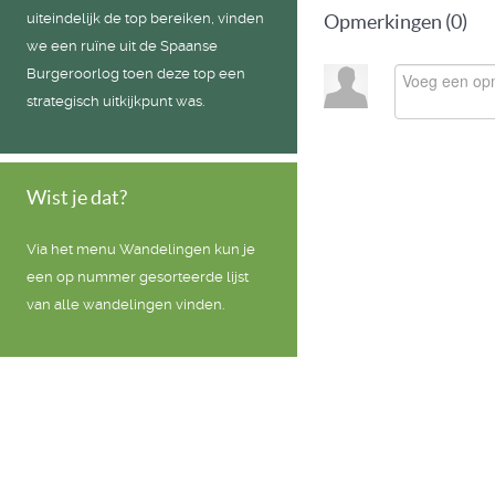
uiteindelijk de top bereiken, vinden
Opmerkingen (
0
)
we een ruïne uit de Spaanse
Burgeroorlog toen deze top een
strategisch uitkijkpunt was.
Wist je dat?
Via het menu Wandelingen kun je
een op nummer gesorteerde lijst
van alle wandelingen vinden.