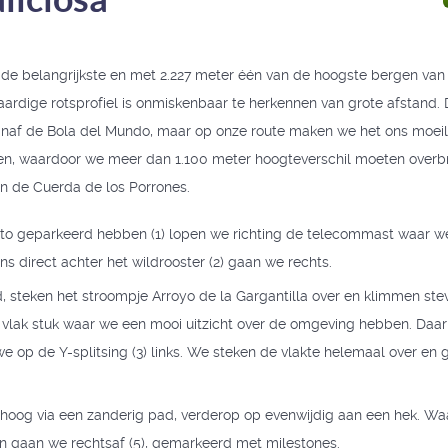
 de belangrijkste en met 2.227 meter één van de hoogste bergen van
ardige rotsprofiel is onmiskenbaar te herkennen van grote afstand. De
vanaf de Bola del Mundo, maar op onze route maken we het ons moeil
n, waardoor we meer dan 1.100 meter hoogteverschil moeten overb
n de Cuerda de los Porrones.
to geparkeerd hebben (1) lopen we richting de telecommast waar we
s direct achter het wildrooster (2) gaan we rechts.
, steken het stroompje Arroyo de la Gargantilla over en klimmen ste
vlak stuk waar we een mooi uitzicht over de omgeving hebben. Daar
e op de Y-splitsing (3) links. We steken de vlakte helemaal over en 
hoog via een zanderig pad, verderop op evenwijdig aan een hek. Wa
 en gaan we rechtsaf (5), gemarkeerd met milestones.