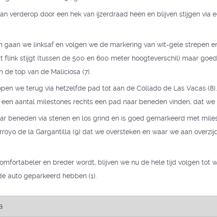
an verderop door een hek van ijzerdraad heen en blijven stijgen via 
 gaan we linksaf en volgen we de markering van wit-gele strepen en
flink stijgt (tussen de 500 en 600 meter hoogteverschil) maar goe
 de top van de Maliciosa (7).
open we terug via hetzelfde pad tot aan de Collado de Las Vacas (8
ij een aantal milestones rechts een pad naar beneden vinden, dat w
aar beneden via stenen en los grind en is goed gemarkeerd met miles
rroyo de la Gargantilla (9) dat we oversteken en waar we aan overzij
comfortabeler en breder wordt, blijven we nu de hele tijd volgen to
de auto geparkeerd hebben (1).