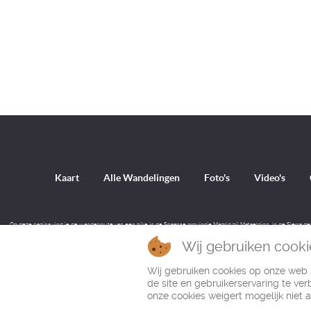
Kaart
Alle Wandelingen
Foto's
Video's
Op deze pagina vind je de wandelroute van een hike in de Spaanse provincie Madrid bij Mataelpino, in de Sierra de
Wij gebruiken cooki
Wij gebruiken cookies op onze web s
de site en gebruikerservaring te verb
onze cookies weigert mogelijk niet al