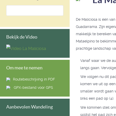
De Maliciosa is één van
Guadarrama. Zijn eigena
makkelijk te bereiken 
Bekijk de Video
Mataelpino te beklimme
prachtige landschap va
Vanaf waar we de au
Om mee te nemen
langs gaan. Vervolgen
We volgen nu dit pad
Routebeschrijving in PDF
komen we uit op een 
GPX-bestand voor GPS
smaller wordt gaan w
links een pad op (4).
Aanbevolen Wandeling
We klimmen steil om
splitst het pad zich