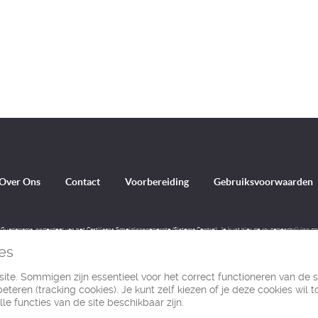
Over Ons
Contact
Voorbereiding
Gebruiksvoorwaarden
 Guadarrama, onderdeel van het Castiliaans Scheidingsgebergte (Sistema Central). Je kunt hier de routebeschrijving d
bergwandeling.
es
ite. Sommigen zijn essentieel voor het correct functioneren van de s
© Ibereffect S.L. 2011 - 2026
eteren (tracking cookies). Je kunt zelf kiezen of je deze cookies wil to
Alle rechten voorbehouden.
le functies van de site beschikbaar zijn.