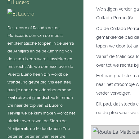
El Lucero
We stijgen verder, ga
Collado Porrón (6).
De Lucero of Raspón de los
Op de Collado Porrón
Moriscos is één van de meest
gemarkeerde pad dat 
emblematische toppen in de Sierra
lopen we door tot aan
de Almijara en de beklimming van
Vanaf de Maliciosa l
deze top is een ware klassieker en
over tot we rechts b
met recht. Als we eenmaal over de
Puerto Llano heen zijn wordt de
Het pad gaat steil n
wandeling geweldig. Via een steil
naar het stroompje A
paadje door een adembenemend
verder vervolgen.
kaal rotsachtig landschap klimmen
Dit pad, dat steeds 
we naar de top van El Lucero.
op de plek waar we 
Terwijl we de klim maken wordt het
uitzicht over zowel de Sierra de
Almijara als de Middellandse Zee
beter en beter en wanneer we