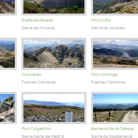
Braña de Pereda
Pico Cuiña
Sierra de Ancares
Sierra de Ancares
Curavacas
Pico Almonga
Fuentes Carrionas
Fuentes Carrionas
Pico Colgadizos
Barranco de la Cabeza
Sierra Norte de Madrid
Sierra de Guadarrama