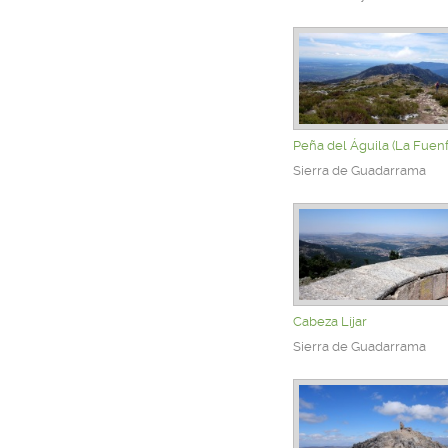
Peña del Águila (La Fuenf
Sierra de Guadarrama
Cabeza Líjar
Sierra de Guadarrama