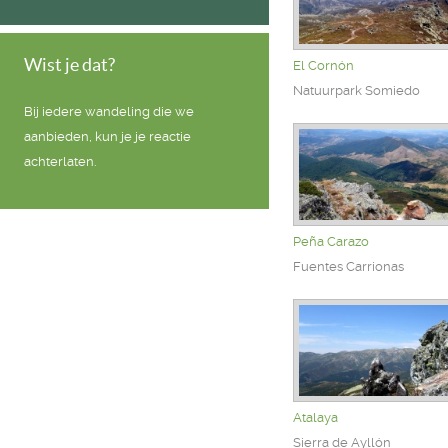
Wist je dat?
El Cornón
Natuurpark Somiedo
Bij iedere wandeling die we
aanbieden, kun je je reactie
achterlaten.
Peña Carazo
Fuentes Carrionas
Atalaya
Sierra de Ayllón