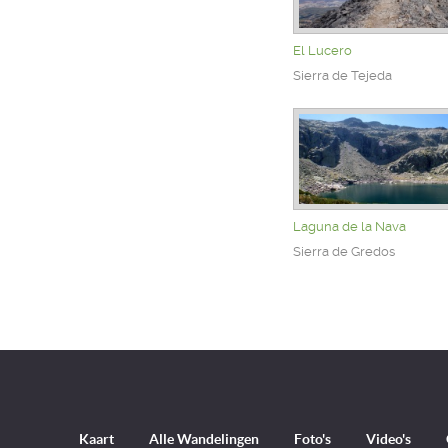
El Lucero
Sierra de Tejeda
Laguna de la Nava
Sierra de Gredos
Kaart
Alle Wandelingen
Foto's
Video's