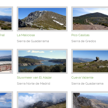
ría)
La Maliciosa
Pico Casillas
Sierra de Guadarrama
Sierra de Gredos
Stuwmeer van El Atazar
Cueva Valiente
Sierra Norte de Madrid
Sierra de Guadarrama