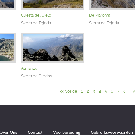
Cuesta del Cielo
De Maroma
Sierra de Tejeda
Sierra de Tejeda
Almanzor
Sierra de Gredos
<< Vorige
1
2
3
4
5
6
7
8
V
Over Ons
Contact
Voorbereiding
Gebruiksvoorwaarden