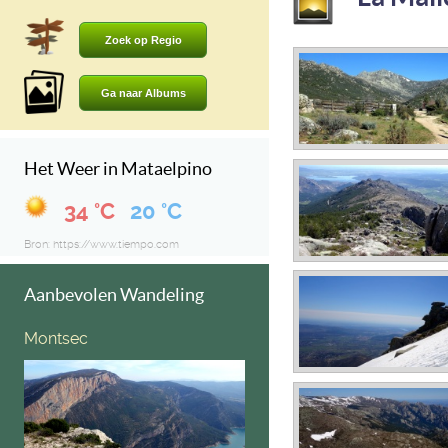
Zoek op Regio
Ga naar Albums
Het Weer in Mataelpino
34 °C
20 °C
Bron: https://www.tiempo.com
Aanbevolen Wandeling
Montsec