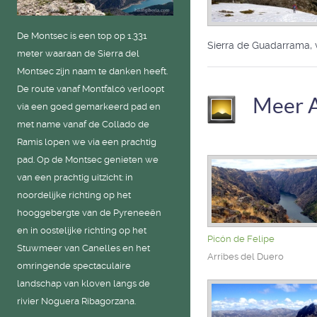
De Montsec is een top op 1.331
Sierra de Guadarrama, v
meter waaraan de Sierra del
Montsec zijn naam te danken heeft.
De route vanaf Montfalcó verloopt
Meer 
via een goed gemarkeerd pad en
met name vanaf de Collado de
Ramis lopen we via een prachtig
pad. Op de Montsec genieten we
van een prachtig uitzicht: in
noordelijke richting op het
hooggebergte van de Pyreneeën
en in oostelijke richting op het
Picón de Felipe
Stuwmeer van Canelles en het
Arribes del Duero
omringende spectaculaire
landschap van kloven langs de
rivier Noguera Ribagorzana.