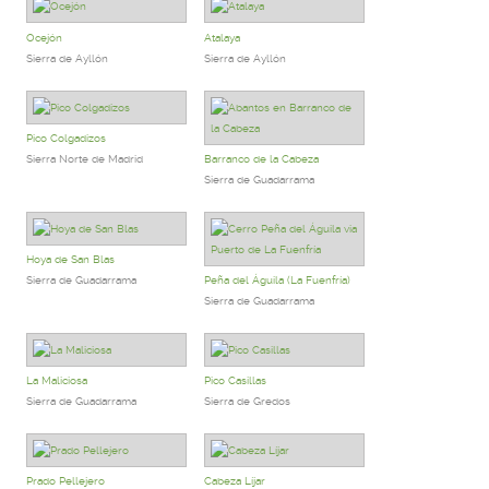
Ocejón
Atalaya
Sierra de Ayllón
Sierra de Ayllón
Pico Colgadizos
Sierra Norte de Madrid
Barranco de la Cabeza
Sierra de Guadarrama
Hoya de San Blas
Sierra de Guadarrama
Peña del Águila (La Fuenfría)
Sierra de Guadarrama
La Maliciosa
Pico Casillas
Sierra de Guadarrama
Sierra de Gredos
Prado Pellejero
Cabeza Líjar