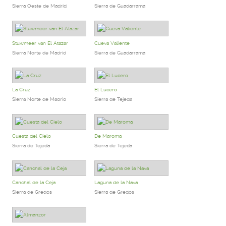
Sierra Oeste de Madrid
Sierra de Guadarrama
Stuwmeer van El Atazar
Cueva Valiente
Sierra Norte de Madrid
Sierra de Guadarrama
La Cruz
El Lucero
Sierra Norte de Madrid
Sierra de Tejeda
Cuesta del Cielo
De Maroma
Sierra de Tejeda
Sierra de Tejeda
Canchal de la Ceja
Laguna de la Nava
Sierra de Gredos
Sierra de Gredos