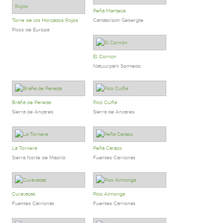
Peña Manteca
Torre de los Horcados Rojos
Cantabrisch Gebergte
Picos de Europa
El Cornón
Natuurpark Somiedo
Braña de Pereda
Pico Cuiña
Sierra de Ancares
Sierra de Ancares
La Tornera
Peña Carazo
Sierra Norte de Madrid
Fuentes Carrionas
Curavacas
Pico Almonga
Fuentes Carrionas
Fuentes Carrionas