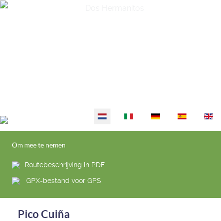
Selecteer de taal
Om mee te nemen
Routebeschrijving in PDF
GPX-bestand voor GPS
Pico Cuiña