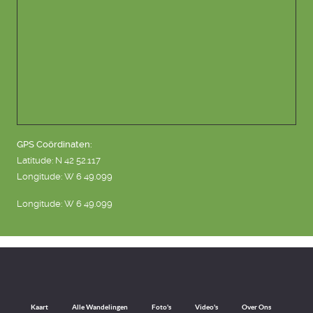
GPS Coördinaten:
Latitude: N 42 52.117
Longitude: W 6 49.099
Longitude: W 6 49.099
Kaart
Alle Wandelingen
Foto's
Video's
Over Ons