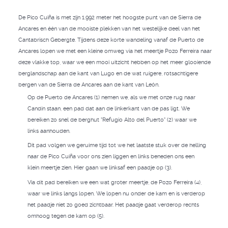
De Pico Cuiña is met zijn 1.992 meter het hoogste punt van de Sierra de
Ancares en één van de mooiste plekken van het westelijke deel van het
Cantabrisch Gebergte. Tijdens deze korte wandeling vanaf de Puerto de
Ancares lopen we met een kleine omweg via het meertje Pozo Ferreira naar
deze vlakke top, waar we een mooi uitzicht hebben op het meer glooiende
berglandschap aan de kant van Lugo en de wat ruigere, rotsachtigere
bergen van de Sierra de Ancares aan de kant van León.
Op de Puerto de Ancares (1) nemen we, als we met onze rug naar
Candín staan, een pad dat aan de linkerkant van de pas ligt. We
bereiken zo snel de berghut "Refugio Alto del Puerto" (2) waar we
links aanhouden.
Dit pad volgen we geruime tijd tot we het laatste stuk over de helling
naar de Pico Cuiña voor ons zien liggen en links beneden ons een
klein meertje zien. Hier gaan we linksaf een paadje op (3).
Via dit pad bereiken we een wat groter meertje, de Pozo Ferreira (4),
waar we links langs lopen. We lopen nu onder de kam en is verderop
het paadje niet zo goed zichtbaar. Het paadje gaat verderop rechts
omhoog tegen de kam op (5).