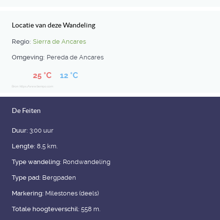
Locatie van deze Wandeling
Regio:
Sierra de Ancares
Omgeving:
Pereda de Ancares
25 °C
12 °C
Bron: https://www.tiempo.com
De Feiten
Duur:
3:00 uur
Lengte:
8,5 km.
Type wandeling:
Rondwandeling
Type pad:
Bergpaden
Markering:
Milestones (deels)
Totale hoogteverschil:
558 m.