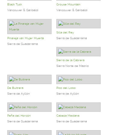
Black Tusk
Grouse Mountain
Vancouver & Garibaldi
Vancouver & Garibaldi
Silla del Rey
Pinareja van Mujer Muerta
Sierra de Guadarrama
Sierra de Guadarrama
Sierra de la Cabrera
Sierra Norte de Madrid
De Buitrera
Pico del Lobo
Sierra de Ayllón
Sierra de Ayllón
Peña del Horcón
Cabeza Mediana
Sierra de Guadarrama
Sierra de Guadarrama