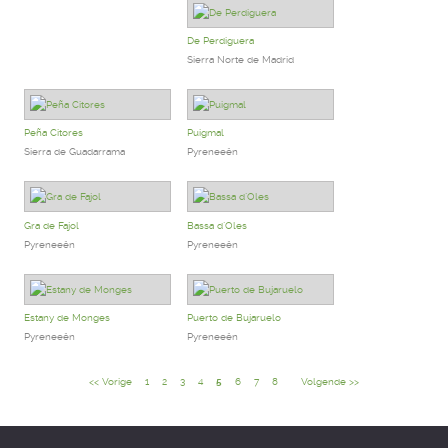
De Perdiguera
Sierra Norte de Madrid
Peña Citores
Puigmal
Sierra de Guadarrama
Pyreneeën
Gra de Fajol
Bassa d`Oles
Pyreneeën
Pyreneeën
Estany de Monges
Puerto de Bujaruelo
Pyreneeën
Pyreneeën
<< Vorige
1
2
3
4
5
6
7
8
Volgende >>