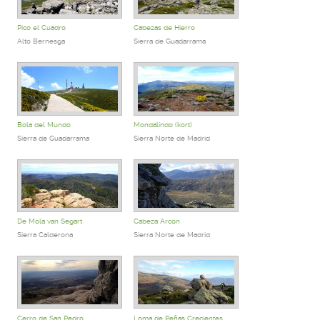
Pico el Cuadro
Cabezas de Hierro
Alto Bernesga
Sierra de Guadarrama
Bola del Mundo
Mondalindo (kort)
Sierra de Guadarrama
Sierra Norte de Madrid
De Mola van Segart
Cabeza Arcón
Sierra Calderona
Sierra Norte de Madrid
Cerro de San Pedro
Loma de Peñas Crecientes